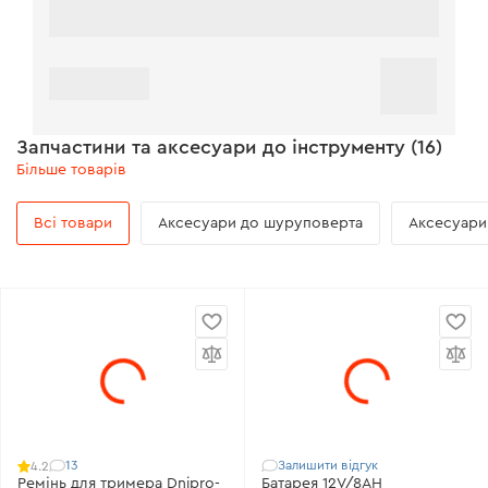
49999
Запчастини та аксесуари до інструменту (16)
Більше товарів
Всі товари
Аксесуари до шуруповерта
Аксесуари
13
Залишити відгук
4.2
Ремінь для тримера Dnipro-
Батарея 12V/8AH