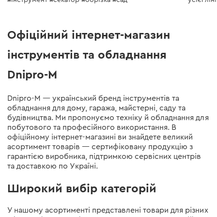
#інструмент #секатор #обрізка #сад
усієї лін
Офіційний інтернет-магазин
інструментів та обладнання
Dnipro-M
Dnipro-M — український бренд інструментів та
обладнання для дому, гаража, майстерні, саду та
49999
будівництва. Ми пропонуємо техніку й обладнання для
побутового та професійного використання. В
офіційному інтернет-магазині ви знайдете великий
асортимент товарів — сертифіковану продукцію з
гарантією виробника, підтримкою сервісних центрів
та доставкою по Україні.
Широкий вибір категорій
У нашому асортименті представлені товари для різних