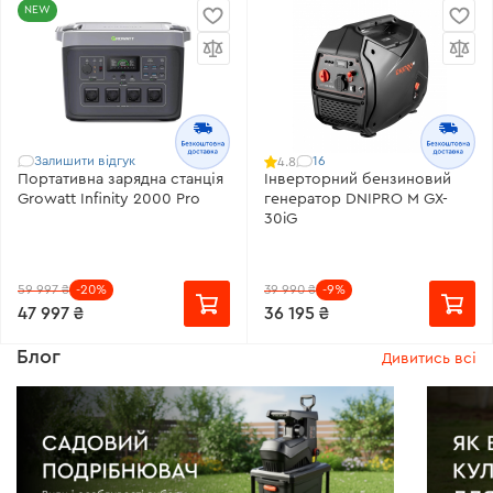
NEW
Залишити відгук
16
4.8
Портативна зарядна станція
Інверторний бензиновий
Growatt Infinity 2000 Pro
генератор DNIPRO M GX-
30iG
59 997 ₴
-20%
39 990 ₴
-9%
49999
47 997 ₴
36 195 ₴
Блог
Дивитись всі