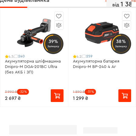
День Будівельника
Більше товарів
1 38
від
39%
38%
Залишку
Залишку
240
259
4.5
4.2
Акумуляторна шліфмашина
Акумуляторна батарея
Dnipro-M DGA-201BC Ultra
Dnipro-M BP-240 4 Аг
(без АКБ і ЗП)
3 990 ₴
-32%
1 890 ₴
-31%
2 697 ₴
1 299 ₴
Спеціально для вас
Більше товарів