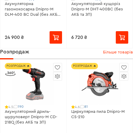
Акумуляторна
Акумуляторний кущоріз
газонокосарка Dnipro-M
Dnipro-M DHT-400BC (без
DLM-400 BC Dual (без АКБ
АКБ та ЗП)
та ЗП)
24 900 ₴
6 720 ₴
49999
Розпродаж
Більше товарів
РОЗПРОДАЖ 🔥
РОЗПРОДАЖ 🔥
190
81
4.5
4.6
Акумуляторний дриль-
Циркулярна пила Dnipro-M
шуруповерт Dnipro-M CD-
CS-210
218Q (без АКБ та ЗП)