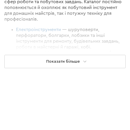
сфер роботи та побутових завдань. Каталог постійно
поповнюється й охоплює як побутовий інструмент
для домашніх майстрів, так і потужну техніку для
професіоналів.
Електроінструменти
— шуруповерти,
перфоратори, болгарки, лобзики та інші
інструменти для ремонту, будівельних завдань,
роботи в майстерні й гаражі, хобі.
Акумуляторні інструменти — представлені
лінійками
DM12 (12 В)
,
DM20 (20 В)
,
DM40 (40 В)
,
Показати більше
Type-C
. Це великий вибір надійних інструментів,
наборів та комплектуючих для роботи без
прив'язки до мережі.
Садова техніка та інструменти
— усе необхідне
для догляду за садом, городом та
прибудинковою ділянкою протягом року. Від
витратних матеріалів до професійної техніки для
комунальних підприємств та лісових
господарств.
Товари енергонезалежності
— перевірені
рішення на випадок відключення світла, роботи
на об'єктах без доступу до електрики,