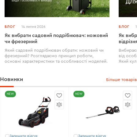
БЛОГ
14 липня 2026
БЛОГ
Як вибрати садовий подрібнювач: ножовий
Як вибр
чи фрезерний
відрізн
Який садовий подрібнювач обрати: ножовий чи
Вибирає
фрезерний? Розглядаємо принцип роботи,
від особ
основні характеристики та особливості моделей.
Який кул
49999
Новинки
Більше товарів
NEW
NEW
Залишити відгук
Залишити відгук