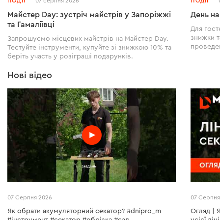
ПОДІЇ
07 серпня 2026
ПОДІЇ
Майстер Day: зустріч майстрів у Запоріжжі
День н
та Гамаліївці
Для гост
знижки т
Запрошуємо місцевих майстрів на Майстер Day.
проведен
Тестуйте інструменти, купуйте зі знижкою 10% та
беріть участь у розіграші подарунків.
Нові відео
49999
07 Серпня 2026
07 Серпня
Як обрати акумуляторний секатор? #dnipro_m
Огляд | 