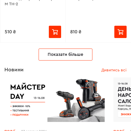
49999
M TH-2
510 ₴
810 ₴
Показати більше
Новини
Дивитись всі
49999