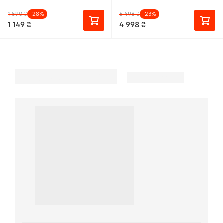
1 590 ₴
-28%
6 498 ₴
-23%
1 149 ₴
4 998 ₴
49999
Популярні товари
Більше товарів