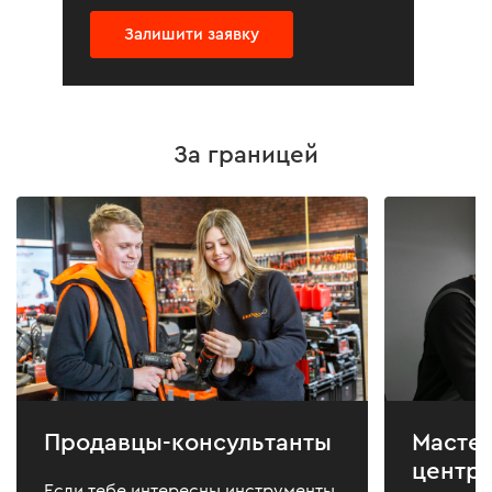
Залишити заявку
За границей
Продавцы-консультанты
Масте
центр
Если тебе интересны инструменты,