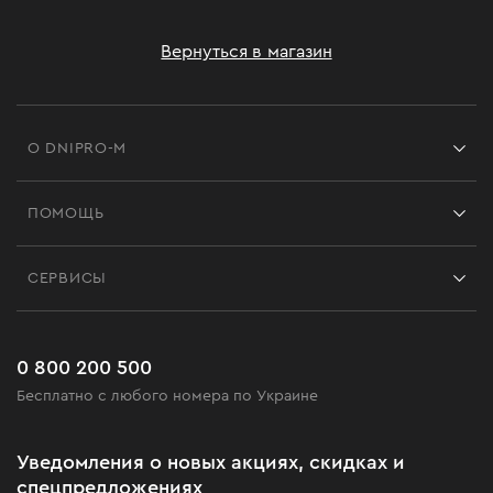
Вернуться в магазин
О DNIPRO-M
Франшиза
ПОМОЩЬ
Отзывы
Контакты
Блог
СЕРВИСЫ
Возврат
Работа
Сервис
Доставка и оплата
Новинки
Часто задаваемые вопросы
0 800 200 500
Черная пятница
Бесплатно с любого номера по Украине
Новости
Акционные наборы
Уведомления о новых акциях, скидках и
Бизнес-клиентам
спецпредложениях