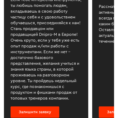
ты любишь помогать людям,
Рассматр
вкладываешь в свою работу
активных
частицу себя и с удовольствием
всегда г
обучаешься, присоединяйся к нам!
каким бы
Стань продавцом или
Оставляй 
продавщицей Dnipro-M в Европе!
актуальна
Очень круто, если у тебя уже есть
течение 1
опыт продаж и/или работы с
инструментами. Если же нет –
достаточно базового
представления, желания учиться и
знания языка страны, в которой
проживаешь на разговорном
уровне. Ты пройдешь недельный
курс, где познакомишься с
продуктом и фишками продаж от
топовых тренеров компании.
Залишити заявку
Залиш