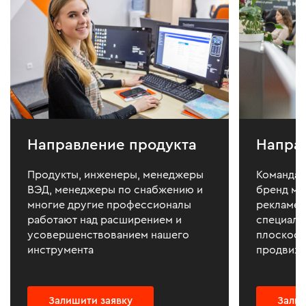
Направление продукта
Напра
Продукты, инженеры, менеджеры
Команда d
ВЭД, менеджеры по снабжению и
бренд ма
многие другие профессионалы
рекламе 
работают над расширением и
специали
усовершенствованием нашего
плоскостя
инструмента
продвиже
Залишити заявку
Залиш