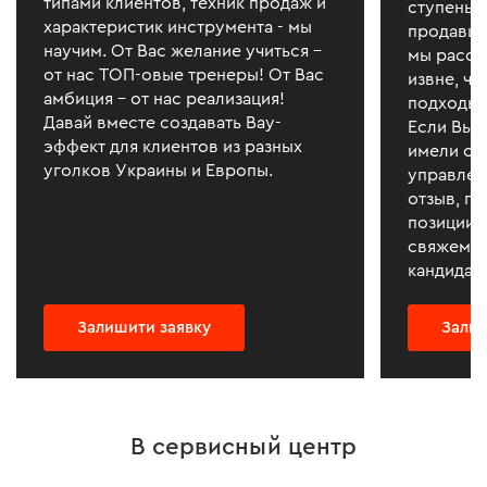
типами клиентов, техник продаж и
ступень 
характеристик инструмента - мы
продавца
научим. От Вас желание учиться –
мы рассм
от нас ТОП-овые тренеры! От Вас
извне, ч
амбиция – от нас реализация!
подходы 
Давай вместе создавать Вау-
Если Вы д
эффект для клиентов из разных
имели оп
уголков Украины и Европы.
управлен
отзыв, пр
позиции 
свяжемся
кандидат
Залишити заявку
Залиш
В сервисный центр