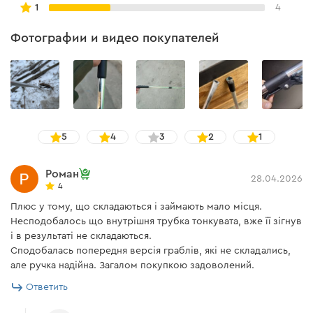
1
4
свою прочность. Фиксатор поршневого типа надежно
фиксирует выступ зубов.
Фотографии и видео покупателей
5
4
3
2
1
Роман
28.04.2026
4
Плюс у тому, що складаються і займають мало місця.
Несподобалось що внутрішня трубка тонкувата, вже її зігнув
і в результаті не складаються.
Сподобалась попередня версія граблів, які не складались,
але ручка надійна. Загалом покупкою задоволений.
Ответить