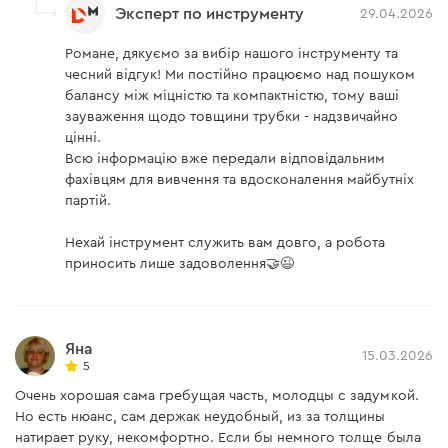
Эксперт по инструменту
29.04.2026
Романе, дякуємо за вибір нашого інструменту та
чесний відгук! Ми постійно працюємо над пошуком
балансу між міцністю та компактністю, тому ваші
зауваження щодо товщини трубки - надзвичайно
цінні.
Всю інформацію вже передали відповідальним
фахівцям для вивчення та вдосконалення майбутніх
партій.
Нехай інструмент служить вам довго, а робота
приносить лише задоволення🤝😉
Яна
15.03.2026
5
Очень хорошая сама гребущая часть, молодцы с задумкой.
Но есть нюанс, сам держак неудобный, из за толщины
натирает руку, некомфортно. Если бы немного толще была