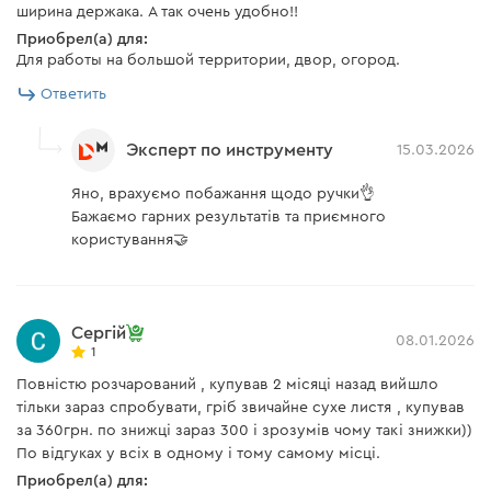
ширина держака. А так очень удобно!!
Приобрел(а) для:
Для работы на большой территории, двор, огород.
Ответить
Эксперт по инструменту
15.03.2026
Яно, врахуємо побажання щодо ручки👌
Бажаємо гарних результатів та приємного
користування🤝
Сергій
08.01.2026
1
Повністю розчарований , купував 2 місяці назад вийшло
тільки зараз спробувати, гріб звичайне сухе листя , купував
за 360грн. по знижці зараз 300 і зрозумів чому такі знижки))
По відгуках у всіх в одному і тому самому місці.
Приобрел(а) для: