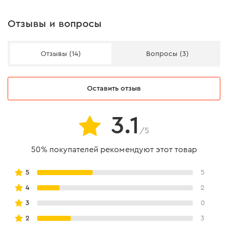
Отзывы и вопросы
Отзывы (14)
Вопросы (3)
Оставить отзыв
3.1
/5
50% покупателей рекомендуют этот товар
Долговечность
5
5
4
2
Труба рукоятки изготовлена из анодированного
3
0
алюминия, а зубы из оцинкованной стали, благодаря
2
3
чему они не подвергаются коррозии и сохраняют