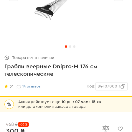
Товара нет в наличии
Грабли веерные Dnipro-M 176 см
телескопические
Код:
84407000-1
3.1
14
отзывов
Акция действует еще
10 дн : 07 час : 15 хв
%
или до окончения запасов товара
468 ₴
-36%
300 ₴