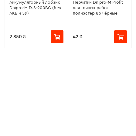
Аккумуляторный лобзик
Перчатки Dnipro-M Profit
Dnipro-M DJS-200BC (без
для точных работ
АКБ и ЗУ)
полиэстер 8р чёрные
2 850 ₴
42 ₴