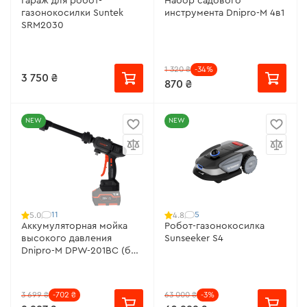
Гараж для робот-
Набор садового
газонокосилки Suntek
инструмента Dnipro-M 4в1
SRM2030
1 320 ₴
-34%
3 750 ₴
870 ₴
NEW
NEW
11
5
5.0
4.8
Аккумуляторная мойка
Робот-газонокосилка
высокого давления
Sunseeker S4
Dnipro-M DPW-201BC (без
АКБ и ЗУ)
3 699 ₴
-702 ₴
63 000 ₴
-3%