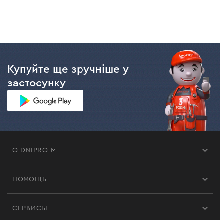
Купуйте ще зручніше у
застосунку
О DNIPRO-M
Франшиза
ПОМОЩЬ
Отзывы
Контакты
Блог
СЕРВИСЫ
Возврат
Работа