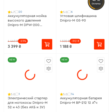
Остатка
20
6
4.7
5.0
Аккумуляторная мойка
Угловая шлифмашина
высокого давления
Dnipro-M GS-90
Dnipro-M DPW-200
Compact (без АКБ и ЗУ)
4 440 ₴
-23%
1 500 ₴
-312 ₴
3 399 ₴
1 188 ₴
NEW
NEW
1
14
5.0
5.0
Электрический стартер
Аккумуляторная батарея
для мотокосы Dnipro-M
Dnipro-M BP-212 12 А*ч
52 и 43 (без АКБ и ЗУ)