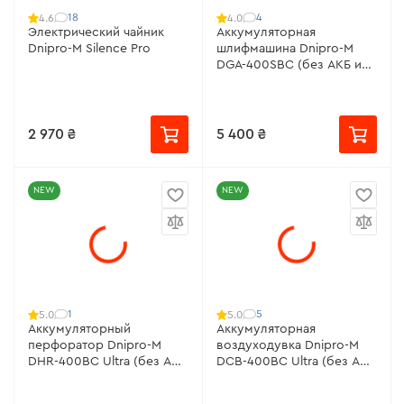
18
4
4.6
4.0
Электрический чайник
Аккумуляторная
Dnipro-M Silence Pro
шлифмашина Dnipro-M
DGA-400SBC (без АКБ и
ЗУ)
2 970 ₴
5 400 ₴
NEW
NEW
1
5
5.0
5.0
Аккумуляторный
Аккумуляторная
перфоратор Dnipro-M
воздуходувка Dnipro-M
DHR-400BC Ultra (без АКБ
DCB-400BC Ultra (без АКБ
и ЗУ)
и ЗУ)