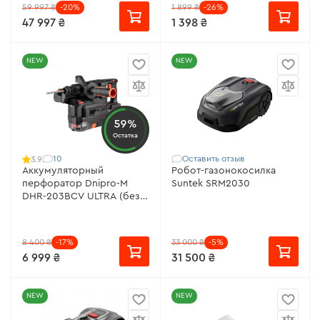
59 997 ₴
-20%
1 899 ₴
-26%
47 997 ₴
1 398 ₴
NEW
NEW
59%
Остатка
10
Оставить отзыв
3.9
Аккумуляторный
Робот-газонокосилка
перфоратор Dnipro-M
Suntek SRM2030
DHR-203BCV ULTRA (без
АКБ и ЗУ)
8 400 ₴
-17%
33 000 ₴
-5%
6 999 ₴
31 500 ₴
NEW
NEW