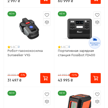
2 997 ₴
60 999 ₴
NEW
NEW
2
2
5.0
5.0
Робот-газонокосилка
Портативная зарядная
Sunseeker V1G
станция Fossibot F2400
33 000 ₴
-5%
49 990 ₴
-12%
31 497 ₴
43 995 ₴
NEW
NEW