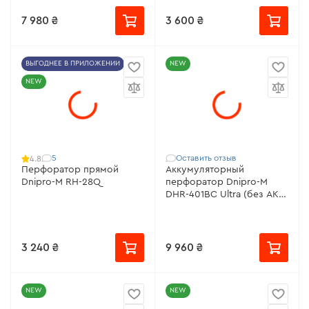
7 980 ₴
3 600 ₴
ВЫГОДНЕЕ В ПРИЛОЖЕНИИ
NEW
NEW
5
Оставить отзыв
4.8
Перфоратор прямой
Аккумуляторный
Dnipro-M RH-28Q
перфоратор Dnipro-M
DHR-401BC Ultra (без АКБ
и ЗУ)
3 240 ₴
9 960 ₴
NEW
NEW