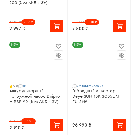
200 (без АКБ и ЗУ)
3 480 ₴
-483 ₴
8 400 ₴
-900 ₴
2 997 ₴
7 500 ₴
NEW
NEW
18
Оставить отзыв
5.0
Аккумуляторный
Гибридный инвертор
погружной насос Dnipro-
Deye SUN-10K-SG05LP3-
M BSP-90 (без АКБ и ЗУ)
EU-SM2
3 450 ₴
-540 ₴
96 990 ₴
2 910 ₴