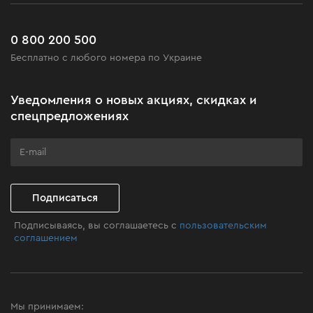
Сервис
Доставка и оплата
Новинки
Часто задаваемые вопросы
0 800 200 500
Черная пятница
Бесплатно с любого номера по Украине
Новости
Акционные наборы
Уведомления о новых акциях, скидках и
Бизнес-клиентам
спецпредложениях
Программа лояльности
Клуб мастерства
Подписаться
Подписываясь, вы соглашаетесь с
пользовательским
соглашением
Мы принимаем: