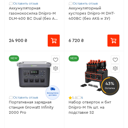
Оставить отзыв
Оставить отзыв
Аккумуляторная
Аккумуляторный
газонокосилка Dnipro-M
кусторез Dnipro-M DHT-
DLM-400 BC Dual (без АКБ
400BC (без АКБ и ЗУ)
и ЗУ)
24 900 ₴
6 720 ₴
NEW
NEW
43%
Остатка
Оставить отзыв
4
5.0
Портативная зарядная
Набор отверток и бит
станция Growatt Infinity
Dnipro-M 114 шт. на
2000 Pro
подставке S2