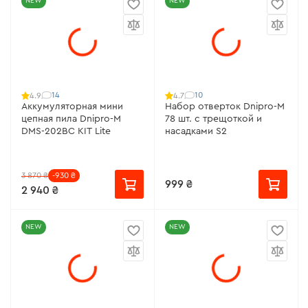
NEW
NEW
14
10
4.9
4.7
Аккумуляторная мини
Набор отверток Dnipro-M
цепная пила Dnipro-M
78 шт. с трещоткой и
DMS-202BC KIT Lite
насадками S2
3 870 ₴
-930 ₴
999 ₴
2 940 ₴
NEW
NEW