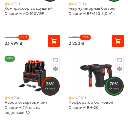
13
164
4.2
4.4
Компрессор воздушный
Аккумуляторная батарея
Dnipro-M AC-100VGP
Dnipro-M BP-260 6,0 А*ч
28 990 ₴
-19%
3 300 ₴
-32%
23 499 ₴
2 250 ₴
NEW
26%
70%
Остатка
Остатка
4
213
5.0
4.5
Набор отверток и бит
Перфоратор бочковой
Dnipro-M 114 шт. на
Dnipro-M BH-20
подставке S2