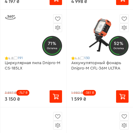
4 197 ₴
4 998 ₴
71%
52%
Остатка
Остатка
191
130
4.8
4.6
Циркулярная пила Dnipro-M
Аккумуляторный фонарь
CS-185LX
Dnipro-M CFL-36M ULTRA
3 897 ₴
-747 ₴
1 980 ₴
-381 ₴
3 150 ₴
1 599 ₴