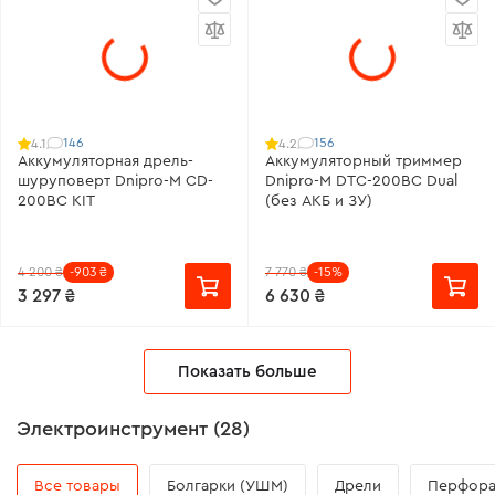
146
156
4.1
4.2
Аккумуляторная дрель-
Аккумуляторный триммер
шуруповерт Dnipro-M CD-
Dnipro-M DTC-200BC Dual
200BC KIT
(без АКБ и ЗУ)
4 200 ₴
-903 ₴
7 770 ₴
-15%
3 297 ₴
6 630 ₴
Показать больше
Электроинструмент (28)
Все товары
Болгарки (УШМ)
Дрели
Перфор