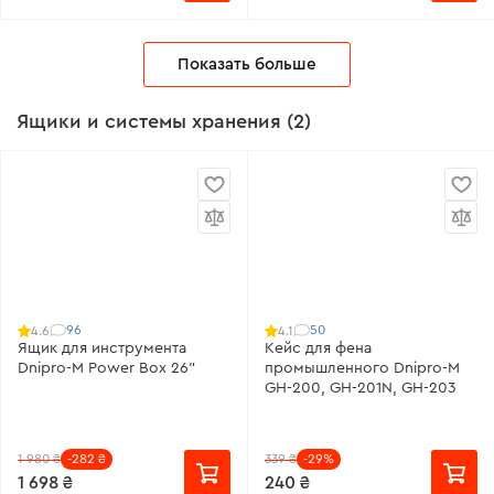
Показать больше
Ящики и системы хранения (2)
96
50
4.6
4.1
Ящик для инструмента
Кейс для фена
Dnipro-M Power Box 26"
промышленного Dnipro-M
GH-200, GH-201N, GH-203
1 980 ₴
-282 ₴
339 ₴
-29%
1 698 ₴
240 ₴