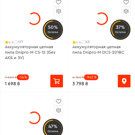
50%
37%
Остатка
Остатка
177
53
4.5
4.6
Аккумуляторная цепная
Аккумуляторная цепная
пила Dnipro-M CS-12 (без
пила Dnipro-M DCS-201BC
АКБ и ЗУ)
3 660 ₴
-54%
4 740 ₴
-942 ₴
1 698 ₴
3 798 ₴
47%
Остатка