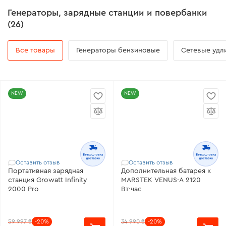
Генераторы, зарядные станции и повербанки
(26)
Все товары
Генераторы бензиновые
Сетевые удл
NEW
NEW
Оставить отзыв
Оставить отзыв
Портативная зарядная
Дополнительная батарея к
станция Growatt Infinity
MARSTEK VENUS-A 2120
2000 Pro
Вт·час
59 997 ₴
-20%
34 990 ₴
-20%