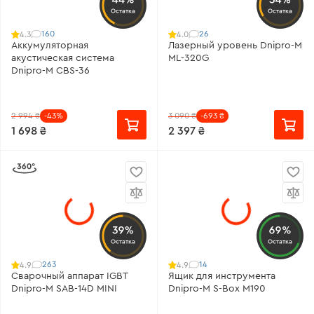
Остатка
Остатка
160
26
4.3
4.0
Аккумуляторная
Лазерный уровень Dnipro-M
акустическая система
ML-320G
Dnipro-M СBS-36
2 994 ₴
-43%
3 090 ₴
-693 ₴
1 698 ₴
2 397 ₴
39%
69%
Остатка
Остатка
263
14
4.9
4.9
Сварочный аппарат IGBT
Ящик для инструмента
Dnipro-M SAB-14D MINI
Dnipro-M S-Box М190