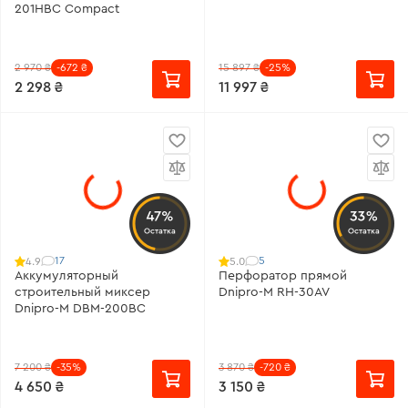
201HBC Compact
2 970 ₴
-672 ₴
15 897 ₴
-25%
2 298 ₴
11 997 ₴
47%
33%
Остатка
Остатка
17
5
4.9
5.0
Аккумуляторный
Перфоратор прямой
строительный миксер
Dnipro-M RH-30AV
Dnipro-M DBM-200BC
7 200 ₴
-35%
3 870 ₴
-720 ₴
4 650 ₴
3 150 ₴