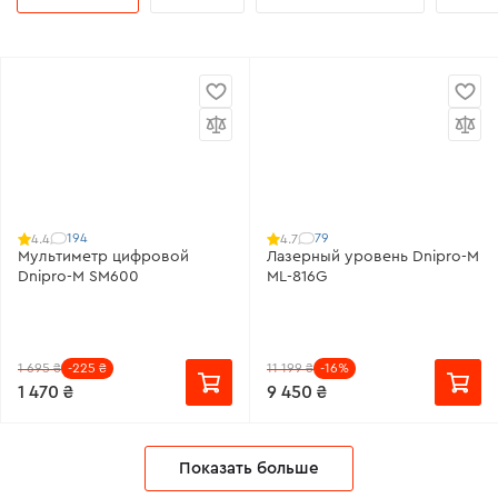
194
79
4.4
4.7
Мультиметр цифровой
Лазерный уровень Dnipro-M
Dnipro-M SM600
ML-816G
1 695 ₴
-225 ₴
11 199 ₴
-16%
1 470 ₴
9 450 ₴
Показать больше