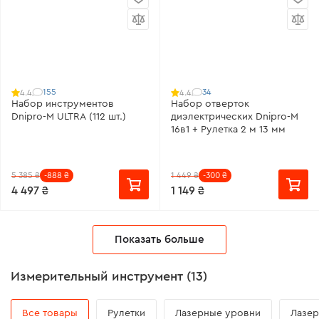
155
34
4.4
4.4
Набор инструментов
Набор отверток
Dnipro-M ULTRA (112 шт.)
диэлектрических Dnipro-M
16в1 + Рулетка 2 м 13 мм
5 385 ₴
-888 ₴
1 449 ₴
-300 ₴
4 497 ₴
1 149 ₴
Показать больше
Измерительный инструмент (13)
Все товары
Рулетки
Лазерные уровни
Лазе