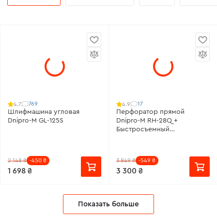
769
17
4.7
4.9
Шлифмашина угловая
Перфоратор прямой
Dnipro-M GL-125S
Dnipro-M RH-28Q +
Быстросъемный
металлический
сверлильный патрон с
замком "Lock system"
2 148 ₴
-450 ₴
3 849 ₴
-549 ₴
1 698 ₴
3 300 ₴
Показать больше