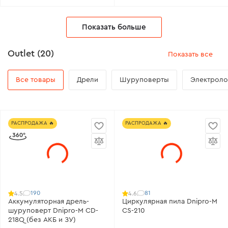
Показать больше
Outlet (20)
Показать все
Все товары
Дрели
Шуруповерты
Электроло
РАСПРОДАЖА 🔥
РАСПРОДАЖА 🔥
190
81
4.5
4.6
Аккумуляторная дрель-
Циркулярная пила Dnipro-M
шуруповерт Dnipro-M CD-
CS-210
218Q (без АКБ и ЗУ)