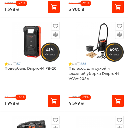
1 899 ₴
-26%
4 950 ₴
-21%
1 398 ₴
3 900 ₴
41%
49%
Остатка
Остатка
57
286
4.7
4.1
Повербанк Dnipro-M PB-20
Пылесос для сухой и
влажной уборки Dnipro-M
VCW-20SA
3 180 ₴
-37%
5 799 ₴
-21%
1 998 ₴
4 599 ₴