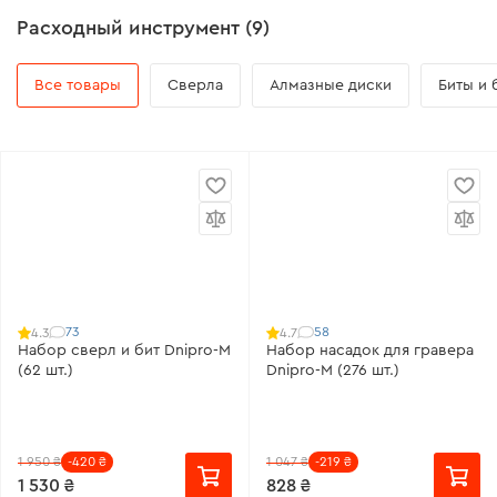
Расходный инструмент (9)
Все товары
Сверла
Алмазные диски
Биты и
73
58
4.3
4.7
Набор сверл и бит Dnipro-M
Набор насадок для гравера
(62 шт.)
Dnipro-M (276 шт.)
1 950 ₴
-420 ₴
1 047 ₴
-219 ₴
1 530 ₴
828 ₴