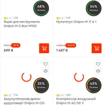
68%
54%
Остатка
Остатка
135
107
4.7
4.3
Ящик для инструмента
Мультитул Dnipro-M 17 в 1
Dnipro-M S-Box M100
990 ₴
-29%
1 980 ₴
-483 ₴
699 ₴
1 497 ₴
35%
43%
Остатка
Остатка
116
281
4.2
4.4
Аккумуляторная дрель-
Компрессор воздушный
шуруповерт Dnipro-M CD-
Dnipro-M AC-50 V