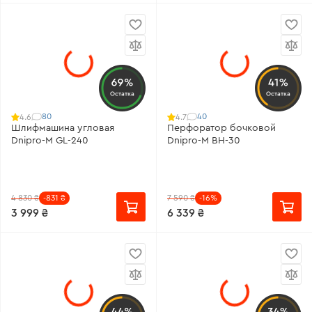
69%
41%
Остатка
Остатка
80
40
4.6
4.7
Шлифмашина угловая
Перфоратор бочковой
Dnipro-M GL-240
Dnipro-M BH-30
4 830 ₴
-831 ₴
7 590 ₴
-16%
3 999 ₴
6 339 ₴
44%
34%