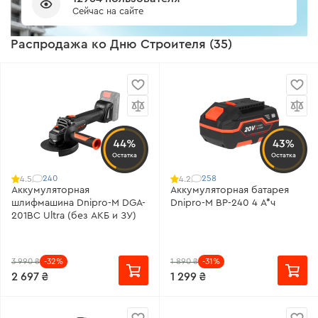
Сейчас на сайте
Распродажа ко Дню Строителя (35)
44%
43%
Остатка
Остатка
240
258
4.5
4.2
Аккумуляторная
Аккумуляторная батарея
шлифмашина Dnipro-M DGA-
Dnipro-M BP-240 4 А*ч
201BC Ultra (без АКБ и ЗУ)
3 990 ₴
-32%
1 890 ₴
-31%
2 697 ₴
1 299 ₴