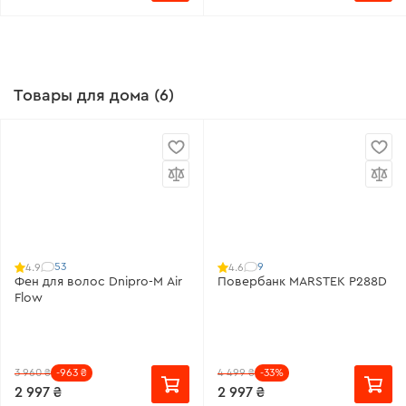
Товары для дома (6)
53
9
4.9
4.6
Фен для волос Dnipro-M Air
Повербанк MARSTEK P288D
Flow
3 960 ₴
-963 ₴
4 499 ₴
-33%
2 997 ₴
2 997 ₴