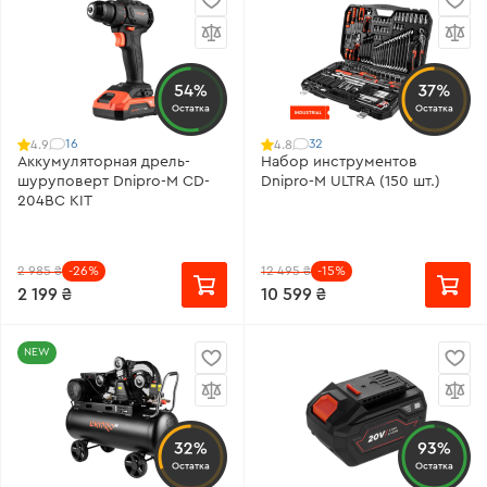
54%
37%
Остатка
Остатка
16
32
4.9
4.8
Аккумуляторная дрель-
Набор инструментов
шуруповерт Dnipro-M CD-
Dnipro-M ULTRA (150 шт.)
204BC KIT
2 985 ₴
-26%
12 495 ₴
-15%
2 199 ₴
10 599 ₴
NEW
32%
93%
Остатка
Остатка