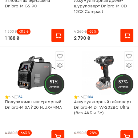
Угловая шлифмашина
Аккумуляторная дрель-
Dnipro-M GS-90
шуруповерт Dnipro-M CD-
12CX Compact
1 500 ₴
-312 ₴
4 260 ₴
-35%
1 188 ₴
2 790 ₴
51%
57%
Остатка
Остатка
34
164
4.6
4.6
Полуавтомат инверторный
Аккумуляторный гайковерт
Dnipro-M SA i120 FLUX+MMA
Dnipro-M DTW-202BC Ultra
(без АКБ и ЗУ)
4 860 ₴
-663 ₴
6 990 ₴
-28%