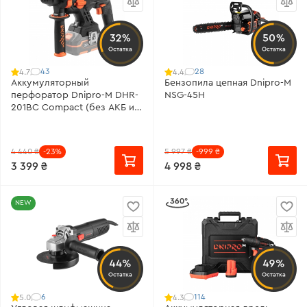
32%
50%
Остатка
Остатка
43
28
4.7
4.4
Аккумуляторный
Бензопила цепная Dnipro-M
перфоратор Dnipro-M DHR-
NSG-45H
201BC Compact (без АКБ и
ЗУ)
4 440 ₴
-23%
5 997 ₴
-999 ₴
3 399 ₴
4 998 ₴
NEW
44%
49%
Остатка
Остатка
6
114
5.0
4.3