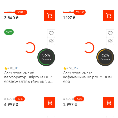
4 830 ₴
-990 ₴
1 440 ₴
-243 ₴
3 840 ₴
1 197 ₴
NEW
56%
32%
Остатка
Остатка
11
62
4.0
4.5
Аккумуляторный
Аккумуляторная
перфоратор Dnipro-M DHR-
кофемашина Dnipro-M DCM-
203BCV ULTRA (без АКБ и
200
ЗУ)
8 400 ₴
-17%
4 500 ₴
-33%
6 999 ₴
2 997 ₴