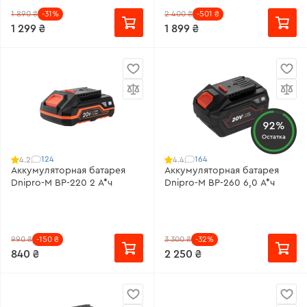
1 890 ₴
-31%
2 400 ₴
-501 ₴
1 299 ₴
1 899 ₴
92%
Остатка
124
164
4.2
4.4
Аккумуляторная батарея
Аккумуляторная батарея
Dnipro-M BP-220 2 А*ч
Dnipro-M BP-260 6,0 А*ч
990 ₴
-150 ₴
3 300 ₴
-32%
840 ₴
2 250 ₴