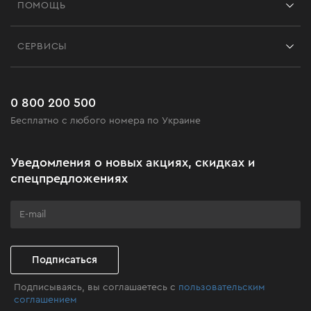
ПОМОЩЬ
Отзывы
Контакты
Блог
СЕРВИСЫ
Возврат
Работа
Сервис
Доставка и оплата
Новинки
Часто задаваемые вопросы
0 800 200 500
Черная пятница
Бесплатно с любого номера по Украине
Новости
Акционные наборы
Уведомления о новых акциях, скидках и
Бизнес-клиентам
спецпредложениях
Программа лояльности
Клуб мастерства
Подписаться
Подписываясь, вы соглашаетесь с
пользовательским
соглашением