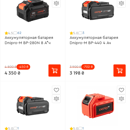
62
3
4.5
5.0
Аккумуляторная батарея
Аккумуляторная батарея
Dnipro-M BP-280N 8 А*ч
Dnipro-M BP-440 4 Ач
4 800 ₴
-450 ₴
3 900 ₴
-702 ₴
4 350 ₴
3 198 ₴
1
1
5.0
5.0