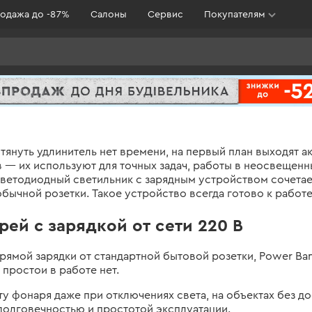
одажа до -87%
Салоны
Сервис
Покупателям
ли тянуть удлинитель нет времени, на первый план выходя
в — их используют для точных задач, работы в неосвеще
светодиодный светильник с зарядным устройством сочетает
бычной розетки. Такое устройство всегда готово к работе 
ей с зарядкой от сети 220 В
мой зарядки от стандартной бытовой розетки, Power Ban
 простои в работе нет.
 фонаря даже при отключениях света, на объектах без дос
долговечностью и простотой эксплуатации.