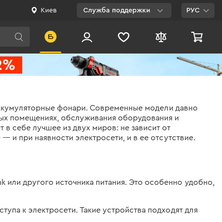
Киев
Служба поддержки
РУС
Viber
WhatsApp
Telegram
Facebook
т аккумуляторные фонари. Современные модели давно
E-mail
нных помещениях, обслуживания оборудования и
 в себе лучшее из двух миров: не зависит от
— и при наявности электросети, и в ее отсутствие.
0 800 200 500
Бесплатно по
Украине
k или другого источника питания. Это особенно удобно,
тупа к электросети. Такие устройства подходят для