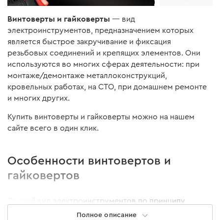
Винтоверты и гайковерты
— вид
электроинструментов, предназначением которых
является быстрое закручивание и фиксация
резьбовых соединений и крепящих элементов. Они
используются во многих сферах деятельности: при
монтаже/демонтаже металлоконструкций,
кровельных работах, на СТО, при домашнем ремонте
и многих других.
Купить винтоверты и гайковерты можно на нашем
сайте всего в один клик.
Особенности винтовертов и
гайковертов
Данный вид электроинструментов по принципу
действия и основному функционалу напоминает
Полное описание