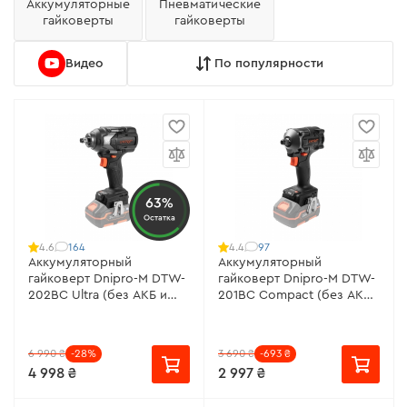
Аккумуляторные
Пневматические
гайковерты
гайковерты
Видео
По популярности
63%
Остатка
164
97
4.6
4.4
Аккумуляторный
Аккумуляторный
гайковерт Dnipro-M DTW-
гайковерт Dnipro-M DTW-
202BC Ultra (без АКБ и
201BC Compact (без АКБ
ЗУ)
и ЗУ)
6 990 ₴
-28%
3 690 ₴
-693 ₴
4 998 ₴
2 997 ₴