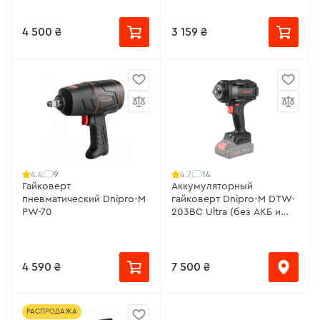
4 500 ₴
3 159 ₴
9
14
4.4
4.7
Гайковерт
Аккумуляторный
пневматический Dnipro-M
гайковерт Dnipro-M DTW-
PW-70
203BC Ultra (без АКБ и
ЗУ)
4 590 ₴
7 500 ₴
РАСПРОДАЖА