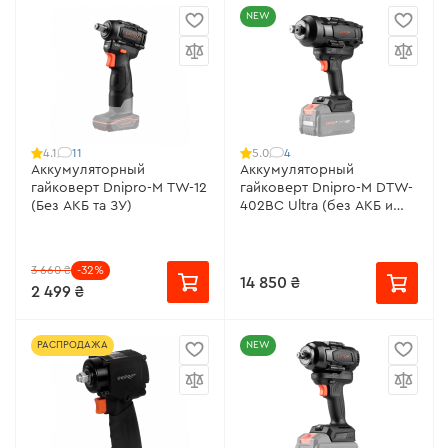
NEW
11
4
4.1
5.0
Аккумуляторный
Аккумуляторный
гайковерт Dnipro-M TW-12
гайковерт Dnipro-M DTW-
(Без АКБ та ЗУ)
402BC Ultra (без АКБ и
ЗУ)
3 660 ₴
-32%
14 850 ₴
2 499 ₴
РАСПРОДАЖА
NEW