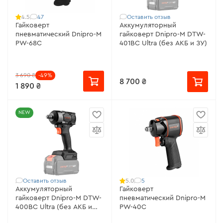
47
Оставить отзыв
4.5
Гайковерт
Аккумуляторный
пневматический Dnipro-M
гайковерт Dnipro-M DTW-
PW-68C
401BC Ultra (без АКБ и ЗУ)
3 690 ₴
-49%
8 700 ₴
1 890 ₴
NEW
Оставить отзыв
5
5.0
Аккумуляторный
Гайковерт
гайковерт Dnipro-M DTW-
пневматический Dnipro-M
400BC Ultra (без АКБ и
PW-40C
ЗУ)