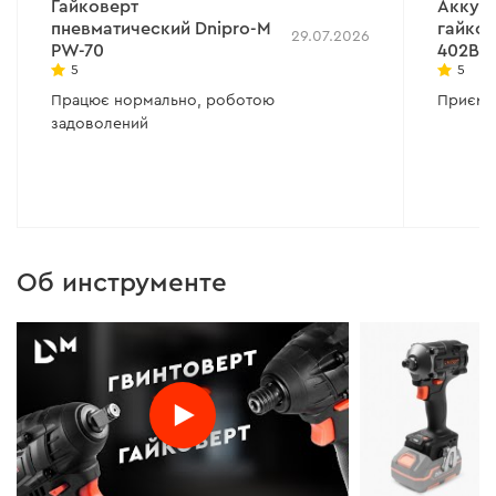
Гайковерт
Аккум
пневматический Dnipro-M
гайков
29.07.2026
PW-70
402BC 
5
5
Працює нормально, роботою
Приємн
задоволений
Об инструменте