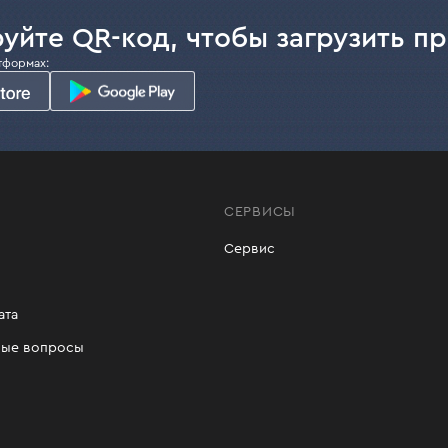
уйте QR-код, чтобы загрузить п
тформах:
СЕРВИСЫ
Сервис
ата
мые вопросы