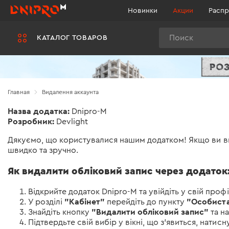
Новинки
Акции
Распр
Поиск
КАТАЛОГ ТОВАРОВ
Главная
Видалення аккаунта
Назва додатка:
Dnipro-M
Розробник:
Devlight
Дякуємо, що користувалися нашим додатком! Якщо ви вир
швидко та зручно.
Як видалити обліковий запис через додаток
Відкрийте додаток Dnipro-M та увійдіть у свій профі
"Кабінет"
"Особиста
У розділі
перейдіть до пункту
"Видалити обліковий запис"
Знайдіть кнопку
та на
Підтвердьте свій вибір у вікні, що з’явиться, нати