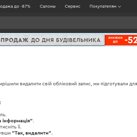
одажа до -87%
Салоны
Сервис
Покупателям
ішили видалити свій обліковий запис, ми підготували для 
:
ль.
 інформація"
.
тисніть її.
"Так, видалити"
снувши
.