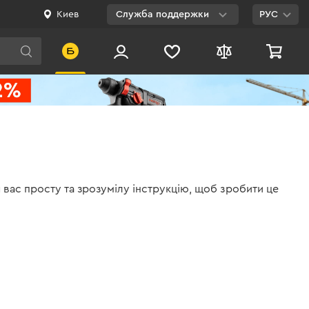
Киев
Служба поддержки
РУС
Viber
WhatsApp
Telegram
Facebook
E-mail
вас просту та зрозумілу інструкцію, щоб зробити це
0 800 200 500
Бесплатно по
Украине