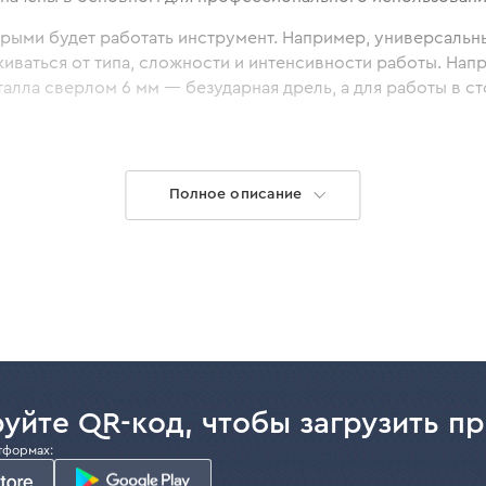
орыми будет работать инструмент. Например, универсальн
ваться от типа, сложности и интенсивности работы. Нап
талла сверлом 6 мм — безударная дрель, а для работы в 
 в любом салоне мастерства в своем городе.
Полное описание
 Dnipro-M?
 и профессионального использования. Основные особенно
уйте QR-код, чтобы загрузить п
уктора;
тформах: