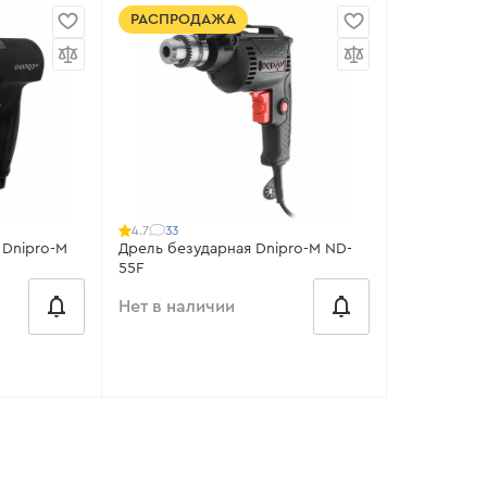
от 100 ₴/месяц
от 150 ₴/
РАСПРОДАЖА
Тип дрели:
безударная
Тип дрели:
Питание:
Сеть
Питание:
С
00 Вт
Рабочая мощность:
470 Вт
Рабочая м
 холостого
Количество оборотов холостого
Количеств
хода:
3200 об/мин
хода:
0-13
Все характеристики
>
Все харак
33
4.7
 Dnipro-M
Дрель безударная Dnipro-M ND-
55F
Нет в наличии
от 73 ₴/месяц
 Бар
Тип дрели:
безударная