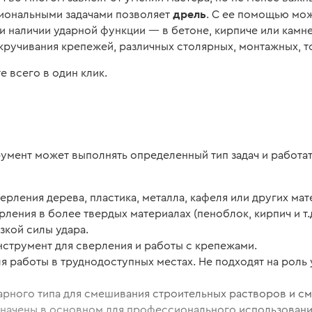
дрель
иональными задачами позволяет
. С ее помощью мож
ри наличии ударной функции — в бетоне, кирпиче или камне
ткручивания крепежей, различных столярных, монтажных, т
 всего в один клик.
румент может выполнять определенный тип задач и работа
рления дерева, пластика, металла, кафеля или других ма
рления в более твердых материалах (пеноблок, кирпич и т.
зкой силы удара.
струмент для сверления и работы с крепежами.
 работы в труднодоступных местах. Не подходят на роль
ного типа для смешивания строительных растворов и см
значены в основном для профессионального использовани