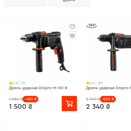
11
97
4.9
4.6
Дрель ударная Dnipro-M HD-8
Дрель ударная Dnipro
1 980 ₴
-480 ₴
2 949 ₴
-609 ₴
1 500 ₴
2 340 ₴