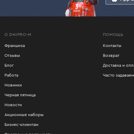
гарантия 3 года.
С особенностями каждой модели Вы можете 
В интернет-магазине Dnipro-M Вы можете ку
кликов, оплачивайте и забирайте удобным д
О DNIPRO-M
ПОМОЩЬ
Франшиза
Контакты
Отзывы
Возврат
Блог
Доставка и опл
Работа
Часто задавае
Новинки
Черная пятница
Новости
Акционные наборы
Бизнес-клиентам