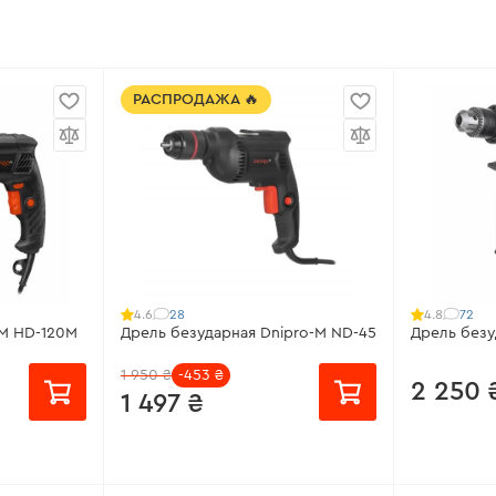
РАСПРОДАЖА 🔥
28
72
4.6
4.8
-M HD-120M
Дрель безударная Dnipro-M ND-45
Дрель безу
1 950 ₴
-453 ₴
2 250 
1 497 ₴