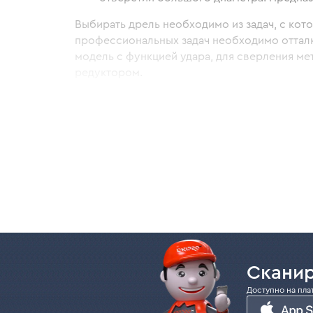
Выбирать дрель необходимо из задач, с кот
профессиональных задач необходимо отталки
модель с функцией удара, для сверления ме
редуктором.
Вы можете купить дрель как на сайте, так и
Почему стоит выбрать дрели
В нашем ассортименте дрели для бытового
ударные и безударные модели:
возможность работы в стойках;
мощность от 550 до 1300 Вт;
возможность регулировки оборотов;
Сканир
модели с металлическим корпусом ред
модели с двухскоростным редуктором;
Доступно на пла
длина сетевых кабелей 3-4 м;