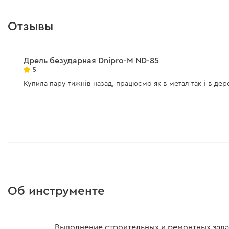
Питание:
Сеть
Потребление воздуха
Рабочая мощность:
1300 Вт
Диаметр оснастки:
1,5
Отзывы
Количество оборотов холостого
Регулятор оборотов:
хода:
0-1100 / 0-3000 об/мин
Все характеристики
>
Дрель безударная Dnipro-M ND-85
Все характеристики
>
5
Купила пару тижнів назад, працюємо як в метал так і в де
Об инструменте
Выполнение строительных и ремонтных задач