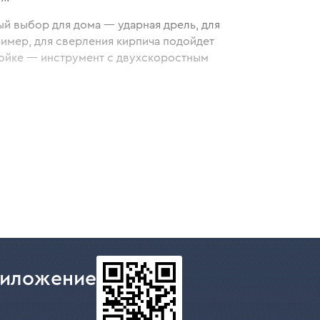
ый выбор для дома — ударная дрель, для
ример, для сверления кирпича подойдет
стойке — инструмент с двухскоростным
сти:
риложение