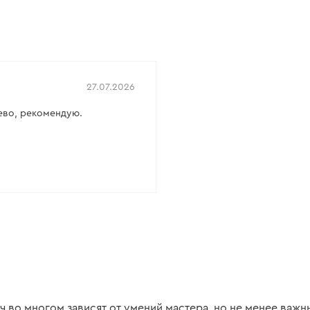
:
300 л/мин
Питание:
Сеть
-13 мм
Рабочая мощность:
550 Вт
есть
Количество оборотов холостого
хода:
0-4200 об/мин
Все характеристики
>
27.07.2026
рево, рекомендую.
 во многом зависят от умений мастера, но не менее важн