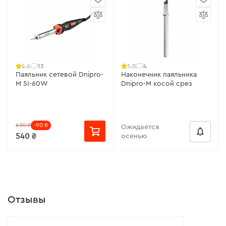
13
4
4.6
5.0
Паяльник сетевой Dnipro-
Наконечник паяльника
M SI-60W
Dnipro-M косой срез
630 ₴
-90 ₴
Ожидается
540 ₴
осенью
Отзывы