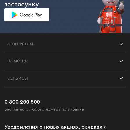
застосунку
О DNIPRO-M
Франшиза
ПОМОЩЬ
Отзывы
Контакты
Блог
СЕРВИСЫ
Возврат
Работа
Сервис
Доставка и оплата
Новинки
Часто задаваемые вопросы
0 800 200 500
Черная пятница
Бесплатно с любого номера по Украине
Новости
Акционные наборы
Уведомления о новых акциях, скидках и