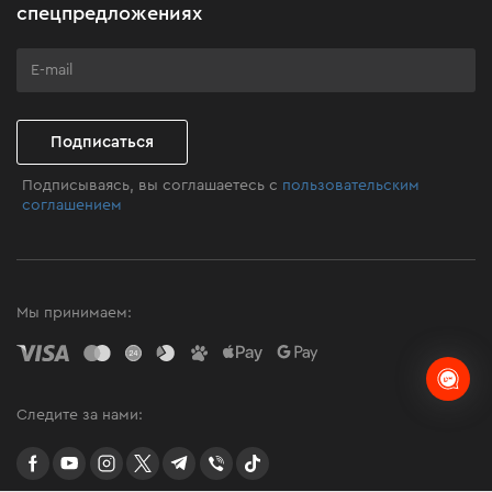
Подарите мастерство
спецпредложениях
Бизнес-клиентам
Программа лояльности
Клуб мастерства
Подписаться
Подписываясь, вы соглашаетесь с
пользовательским
соглашением
Мы принимаем:
Следите за нами:
facebook
youtube
instagram
twitter
telegram
Viber
TikTok