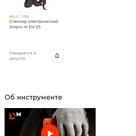
128
4.6
Степлер электрический
Dnipro-M EN-25
Ожидается в
августе
Об инструменте