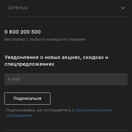
Контакты
Блог
СЕРВИСЫ
Возврат
Работа
Сервис
Доставка и оплата
Новинки
Часто задаваемые вопросы
0 800 200 500
Черная пятница
Бесплатно с любого номера по Украине
Новости
Акционные наборы
Уведомления о новых акциях, скидках и
Бизнес-клиентам
спецпредложениях
Программа лояльности
Клуб мастерства
Подписаться
Подписываясь, вы соглашаетесь с
пользовательским
соглашением