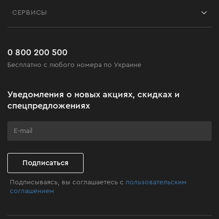
Контакты
Блог
СЕРВИСЫ
Возврат
Работа
Сервис
Доставка и оплата
Новинки
Часто задаваемые вопросы
0 800 200 500
Черная пятница
Бесплатно с любого номера по Украине
Новости
Акционные наборы
Уведомления о новых акциях, скидках и
Бизнес-клиентам
спецпредложениях
Программа лояльности
Клуб мастерства
Подписаться
Подписываясь, вы соглашаетесь с
пользовательским
соглашением