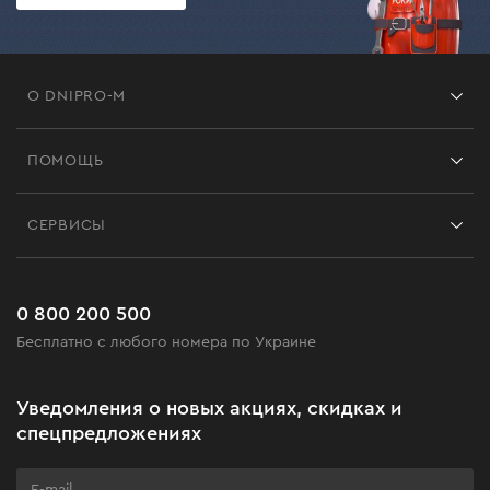
О DNIPRO-M
Франшиза
ПОМОЩЬ
Отзывы
Контакты
Блог
СЕРВИСЫ
Возврат
Работа
Сервис
Доставка и оплата
Новинки
Часто задаваемые вопросы
0 800 200 500
Черная пятница
Бесплатно с любого номера по Украине
Новости
Акционные наборы
Уведомления о новых акциях, скидках и
Бизнес-клиентам
спецпредложениях
Программа лояльности