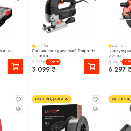
Мощность:
6,0 кВт
Материал 
 реза под
Объем топливного бака:
25 л
Макс. шири
Максимальная мощность:
6,5 кВт
Предназна
иска:
5300
мм
Все характеристики
>
Все харак
41
90
4.6
4.6
умента
Лобзик электрический Dnipro-M
Циркулярна
JS-100LX
235 IN
3 897 ₴
-798 ₴
8 160 ₴
-2
3 099 ₴
6 297 
от 207 ₴/месяц
от 420 ₴
РАСПРОДАЖА 🔥
РАСПРОД
Питание:
Сеть
Рабочая м
мм
Амплитуда колебаний штока:
28
Диаметр ди
мм
ДхШхВ:
Максимальн