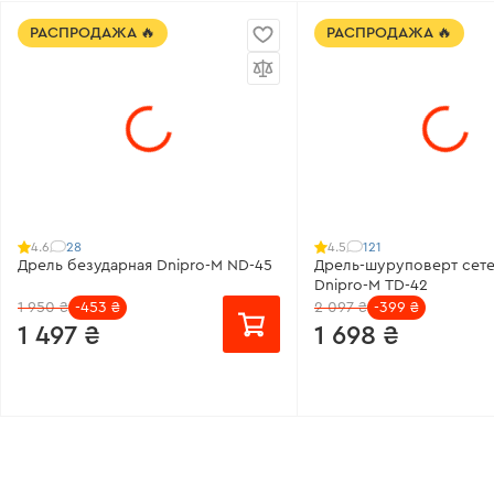
Все характеристики
>
РАСПРОДАЖА 🔥
РАСПРОДАЖА 🔥
28
121
4.6
4.5
Дрель безударная Dnipro-M ND-45
Дрель-шуруповерт сете
Dnipro-M TD-42
1 950 ₴
-453 ₴
2 097 ₴
-399 ₴
1 497 ₴
1 698 ₴
от 100 ₴/месяц
от 113 ₴/месяц
Тип дрели:
безударная
Источник питания:
Сеть