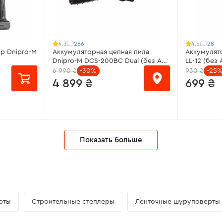
286
28
4.3
4.5
р Dnipro-M
Аккумуляторная цепная пила
Аккумулят
Dnipro-M DCS-200BC Dual (без АКБ
LL-12 (без 
и ЗУ)
6 990 ₴
-30%
930 ₴
-25
4 899 ₴
699 ₴
от 327 ₴/месяц
от 47 ₴/
Показать больше
ора:
20 В
Напряжение аккумулятора:
20 В
Напряжени
комплекте
Тип двигателя:
бесщеточный
Светодио
Длина шины:
35 см
Сила свет
 уд/мин
Система натяжения цепи:
Лм
рты
Строительные степлеры
Ленточные шуруповерты
бесключевая
Количеств