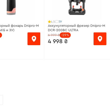
39
4.5
орный фонарь Dnipro-M
Аккумуляторный фрезер Dnipro-M
АКБ и ЗУ)
DCR-200BC ULTRA
%
6 999 ₴
-29%
4 998 ₴
месяц
от 333 ₴/месяц
е АКБ:
12 В (нет в
Питание:
аккумулятор
)
Цанговый патрон:
6 мм, 8 мм
д:
COB, SMD
Максимальный диаметр фрезы:
35
ового потока:
39 - 358
мм
Высота хода фрезерования:
60 мм
о режимов работы:
5