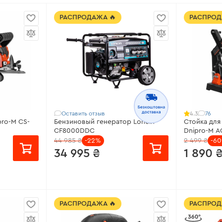
РАСПРОДАЖА 🔥
РАСПРОД
Оставить отзыв
76
4.3
pro-M CS-
Бензиновый генератор Loncin
Стойка дл
CF8000DDC
Dnipro-M 
44 985 ₴
-22%
2 499 ₴
-60
34 995 ₴
1 890 
от 2333 ₴/месяц
от 126 ₴/
РАСПРОДАЖА 🔥
РАСПРОД
00 Вт
Модель:
CF8000DDC
Размер ст