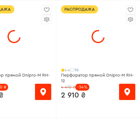
Все характеристики
>
теристики
>
ДАЖА
РАСПРОДАЖА
10
4.4
р прямой Dnipro-M RH-
Перфоратор прямой Dnipro-M RH-
12
0 ₴
4 410 ₴
-34%
₴
2 910 ₴
/месяц
от 194 ₴/месяц
ая мощность:
880 Вт
Номинальная мощность:
950 Вт