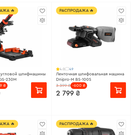
АЖА 🔥
РАСПРОДАЖА 🔥
49
4.0
я угловой шлифмашины
Ленточная шлифовальная машина
AGS-230M
Dnipro-M BS-100S
9 ₴
3 399 ₴
-600 ₴
₴
2 799 ₴
месяц
от 187 ₴/месяц
АЖА 🔥
РАСПРОДАЖА 🔥
анины:
255 х 365 мм
Напряжение сети:
230 В