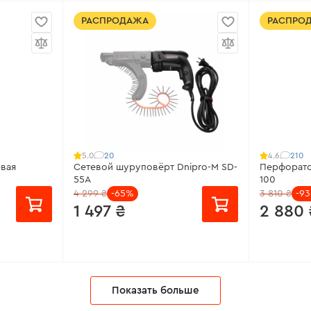
Все характеристики
>
Все харак
РАСПРОДАЖА
РАСПРО
20
210
5.0
4.6
вая
Сетевой шуруповёрт Dnipro-M SD-
Перфорато
55A
100
4 299 ₴
-65%
3 810 ₴
-93
1 497 ₴
2 880 
от 100 ₴/месяц
от 192 ₴
Показать больше
Источник питания:
Сеть
Номинальн