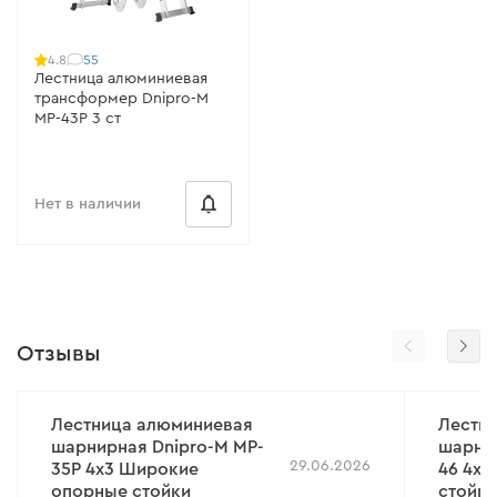
55
4.8
Лестница алюминиевая
трансформер Dnipro-M
MP-43Р 3 ст
Нет в наличии
Отзывы
Лестница алюминиевая
Лестн
шарнирная Dnipro-M MP-
шарнир
29.06.2026
35P 4x3 Широкие
46 4х
опорные стойки
стойк