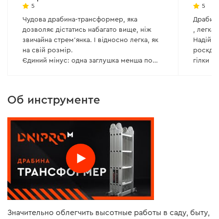
5
5
Чудова драбина-трансформер, яка
Драбин
дозволяє дістатись набагато вище, ніж
, легка
звичайна стрем'янка. І відносно легка, як
Надійна
на свій розмір.
роскдад
Єдиний мінус: одна заглушка менша по
гілки н
довжині, тому неможливо встановити
Впевнен
горизонтальну опору((
, так і 
прекрас
Об инструменте
ще дяку
акційно
Значительно облегчить высотные работы в саду, быту,