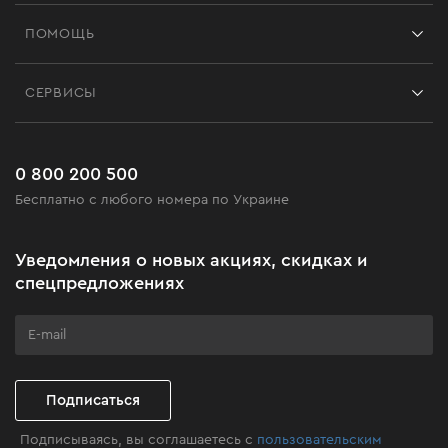
Франшиза
ПОМОЩЬ
Отзывы
Контакты
Блог
СЕРВИСЫ
Возврат
Работа
Сервис
Доставка и оплата
Новинки
Часто задаваемые вопросы
0 800 200 500
Черная пятница
Бесплатно с любого номера по Украине
Новости
Акционные наборы
Уведомления о новых акциях, скидках и
Бизнес-клиентам
спецпредложениях
Программа лояльности
Клуб мастерства
Подписаться
Подписываясь, вы соглашаетесь с
пользовательским