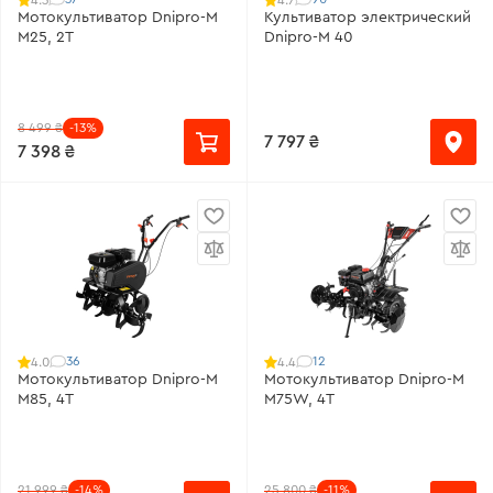
Мотокультиватор Dnipro-M
Культиватор электрический
M25, 2Т
Dnipro-M 40
8 499 ₴
-13%
7 797 ₴
7 398 ₴
36
12
4.0
4.4
Мотокультиватор Dnipro-M
Мотокультиватор Dnipro-M
M85, 4Т
M75W, 4Т
21 999 ₴
-14%
25 800 ₴
-11%