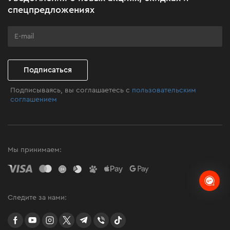
Подарите мастерство
спецпредложениях
Бизнес-клиентам
Программа лояльности
Клуб мастерства
Подписаться
Подписываясь, вы соглашаетесь с
пользовательским
соглашением
Мы принимаем:
Следите за нами:
facebook
youtube
instagram
twitter
telegram
Viber
TikTok