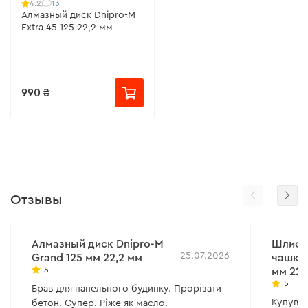
13
4.2
Алмазный диск Dnipro-M
Extra 45 125 22,2 мм
990 ₴
Отзывы
Алмазный диск Dnipro-M
Шлифо
25.07.2026
Grand 125 мм 22,2 мм
чашка 
5
мм 22.
5
Брав для панельного будинку. Прорізати
Купував
бетон. Супер. Ріже як масло.