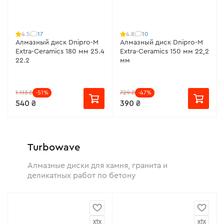
17
10
4.5
4.8
Алмазный диск Dnipro-M
Алмазный диск Dnipro-M
Extra-Ceramics 180 мм 25.4
Extra-Ceramics 150 мм 22,2
22.2
мм
1 113 ₴
-51%
729 ₴
-47%
540 ₴
390 ₴
Turbowave
Алмазные диски для камня, гранита и
деликатных работ по бетону