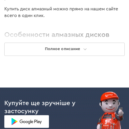
Купить диск алмазный можно прямо на нашем сайте
всего в один клик.
Особенности алмазных дисков
Полное описание
Алмазные диски имеют различные конструктивные и
технологические различия, которые позволяют
работать с определенными материалами и выполнять
различные виды реза. По способу обработки
материала бывают: универсальными, для сухой и для
мокрой резки. По типу строения их можно разделить
на:
сплошные — имеют цельную кромку.
Купуйте ще зручніше у
Предпочтительны для точного и аккуратного реза;
застосунку
сегментированные — кромка таких дисков имеет
сегментные вырезы одинаковых размеров по
всей окружности. Это увеличивает скорость