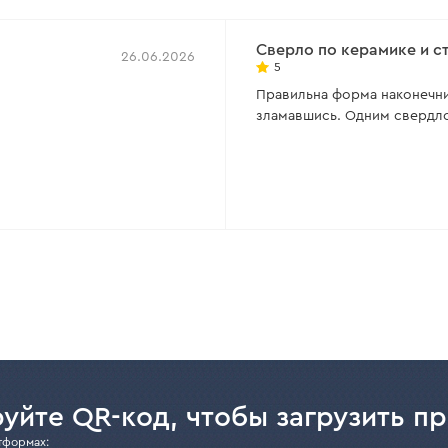
Диаметр:
5 мм
Сверло по керамике и ст
Диаметр:
8
Рабочий материал:
керамогранит
26.06.2026
5
/ керамическая плитка
Хвостовик
Правильна форма наконечни
Количество в упаковке:
2 шт.
зламавшись. Одним свердло
Все харак
уйте QR-код, чтобы загрузить п
тформах: