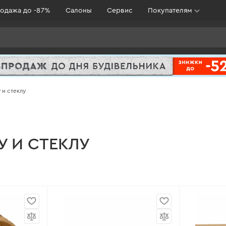
одажа до -87%
Салоны
Сервис
Покупателям
 и стеклу
У И СТЕКЛУ