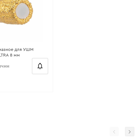
мазное для УШМ
LTRA 8 мм
ичии
есяц
8 мм
10 мм