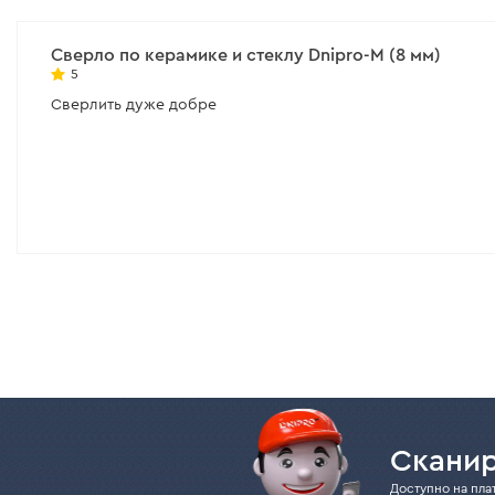
Хвостовик:
HEX
37 мм
42 мм
Сверло по керамике и стеклу Dnipro-M (8 мм)
Количество в упаковке:
1 шт.
5
68 мм
72 мм
Все характеристики
>
Сверлить дуже добре
Все характеристики
>
Сканир
Доступно на пла