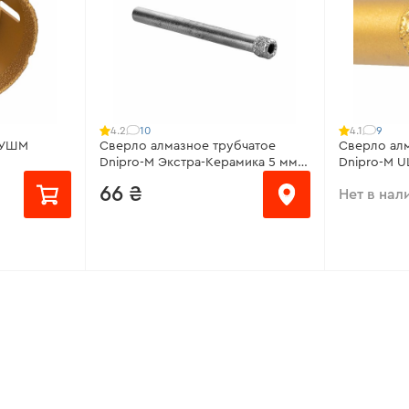
10
9
4.2
4.1
 УШМ
Сверло алмазное трубчатое
Сверло ал
Dnipro-M Экстра-Керамика 5 мм 2
Dnipro-M U
шт.
66 ₴
Нет в нал
от 44 ₴/м
Диаметр:
5 мм
6 мм
8 мм
Диаметр:
10 мм
12 мм
6 мм
Линейка:
Экстра-Керамика
12 мм