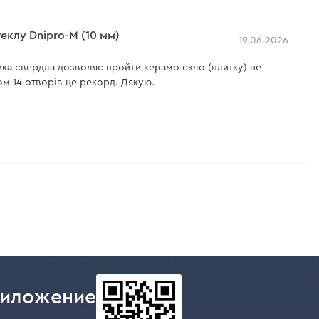
еклу Dnipro-M (10 мм)
 мм
19.06.2026
:
М14
ка свердла дозволяє пройти керамо скло (плитку) не
м 14 отворів це рекорд. Дякую.
теристики
>
риложение