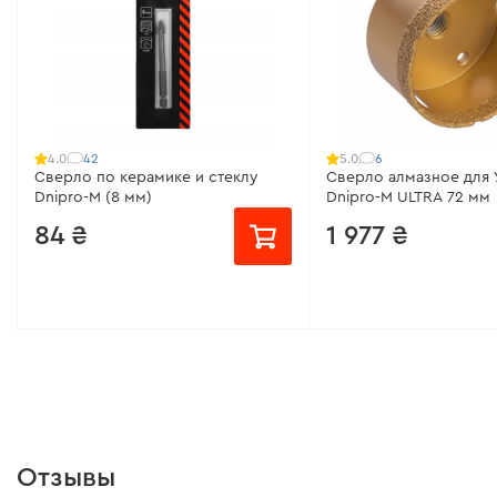
42
6
4.0
5.0
Сверло по керамике и стеклу
Сверло алмазное для
Dnipro-M (8 мм)
Dnipro-M ULTRA 72 мм
84 ₴
1 977 ₴
от 132 ₴/месяц
Диаметр:
4 мм
6 мм
8 мм
Диаметр:
10 мм
16 мм
22 мм
Отзывы
Диаметр:
(8 мм)
28 мм
32 мм