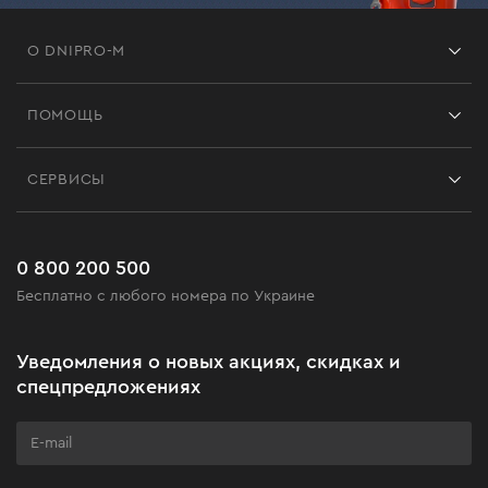
О DNIPRO-M
Франшиза
ПОМОЩЬ
Отзывы
Контакты
Блог
СЕРВИСЫ
Возврат
Работа
Сервис
Доставка и оплата
Новинки
Часто задаваемые вопросы
0 800 200 500
Черная пятница
Бесплатно с любого номера по Украине
Новости
Акционные наборы
Уведомления о новых акциях, скидках и
Бизнес-клиентам
спецпредложениях
Программа лояльности
Клуб мастерства