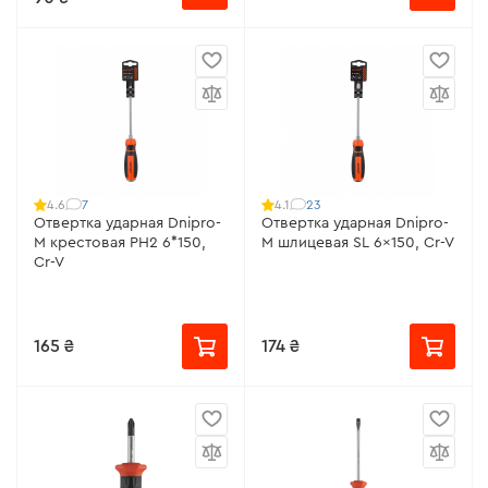
7
23
4.6
4.1
Отвертка ударная Dnipro-
Отвертка ударная Dnipro-
M крестовая PH2 6*150,
M шлицевая SL 6x150, Cr-V
Cr-V
165 ₴
174 ₴