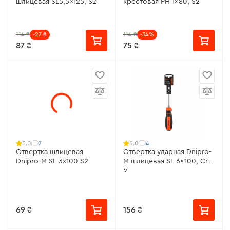
шлицевая SL5,5x125, S2
крестовая PH 1x80, S2
114 ₴
-27 ₴
114 ₴
-34%
87 ₴
75 ₴
7
4
5.0
5.0
Отвертка шлицевая
Отвертка ударная Dnipro-
Dnipro-M SL 3х100 S2
M шлицевая SL 6x100, Cr-
V
69 ₴
156 ₴