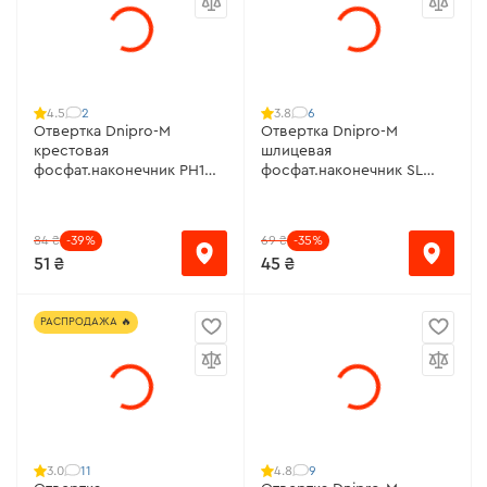
2
6
4.5
3.8
Отвертка Dnipro-M
Отвертка Dnipro-M
крестовая
шлицевая
фосфат.наконечник РН1
фосфат.наконечник SL
5х75, S2
3х100, S2
84 ₴
-39%
69 ₴
-35%
51 ₴
45 ₴
РАСПРОДАЖА 🔥
11
9
3.0
4.8