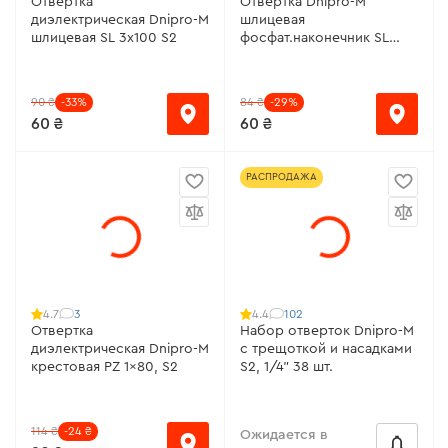
Отвертка
Отвертка Dnipro-M
диэлектрическая Dnipro-M
шлицевая
шлицевая SL 3х100 S2
фосфат.наконечник SL
5х100, S2
90 ₴
-33%
84 ₴
-29%
60 ₴
60 ₴
РАСПРОДАЖА
3
102
4.7
4.4
Отвертка
Набор отверток Dnipro-M
диэлектрическая Dnipro-M
с трещоткой и насадками
крестовая PZ 1x80, S2
S2, 1/4" 38 шт.
114 ₴
-24 ₴
Ожидается в