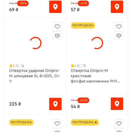
114 ₴
-39%
96 ₴
-41%
69 ₴
57 ₴
РАСПРОДАЖА
4
5
5.0
4.8
Отвертка ударная Dnipro-
Отвертка Dnipro-M
M шлицевая SL 8x200, Cr-
крестовая
V
фосфат.наконечник РН1
5х100, S2
93 ₴
-42%
225 ₴
54 ₴
РАСПРОДАЖА
РАСПРОДАЖА 🔥