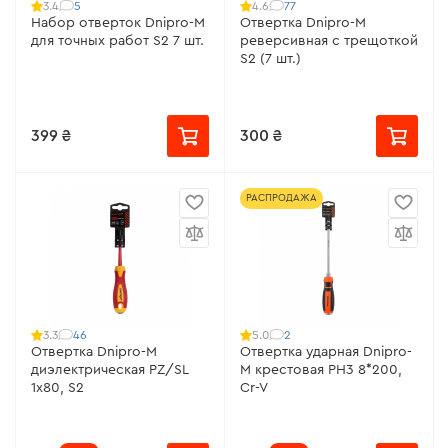
5
77
3.4
4.6
Набор отверток Dnipro-M
Отвертка Dnipro-M
для точных работ S2 7 шт.
реверсивная с трещоткой
S2 (7 шт.)
399 ₴
300 ₴
РАСПРОДАЖА
46
2
3.3
5.0
Отвертка Dnipro-M
Отвертка ударная Dnipro-
диэлектрическая PZ/SL
M крестовая PH3 8*200,
1х80, S2
Cr-V