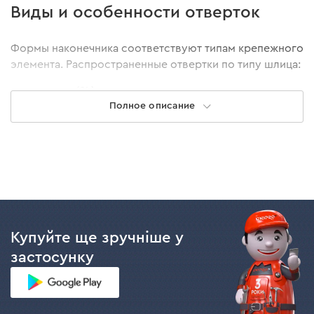
Виды и особенности отверток
Формы наконечника соответствуют типам крепежного
элемента. Распространенные отвертки по типу шлица:
прямая (SL);
Полное описание
крестовая (PH);
крестообразная с направляющими (PZ);
шестигранная (НЕХ);
звездообразная (TORX).
Помимо стандартных наконечников существует
множество типов отверток, специально созданных
для узконаправленной работы с особыми резьбовыми
крепежами. Кроме того, помимо универсальных
Купуйте ще зручніше у
отверток существуют модифицированные,
застосунку
предназначенные для выполнения определенных
работ, например:
диэлектрические — для работы с элементами,