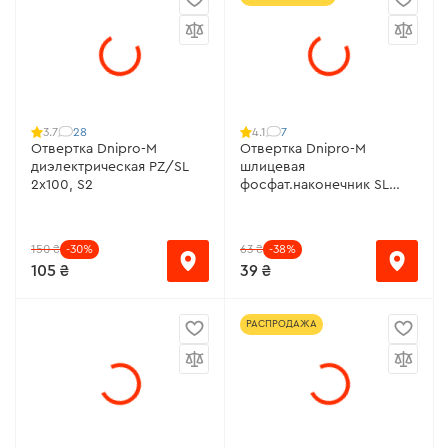
28
7
3.7
4.1
Отвертка Dnipro-M
Отвертка Dnipro-M
диэлектрическая PZ/SL
шлицевая
2х100, S2
фосфат.наконечник SL
3х75, S2
150 ₴
-30%
63 ₴
-38%
105 ₴
39 ₴
РАСПРОДАЖА