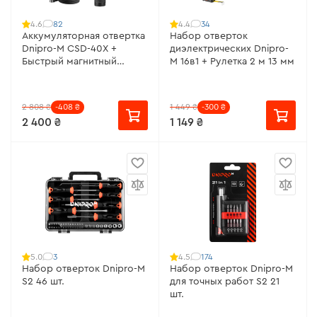
82
34
4.6
4.4
Аккумуляторная отвертка
Набор отверток
Dnipro-M CSD-40X +
диэлектрических Dnipro-
Быстрый магнитный
M 16в1 + Рулетка 2 м 13 мм
кабель Type-C (1.5м)
2 808 ₴
-408 ₴
1 449 ₴
-300 ₴
2 400 ₴
1 149 ₴
3
174
5.0
4.5
Набор отверток Dnipro-M
Набор отверток Dnipro-M
S2 46 шт.
для точных работ S2 21
шт.