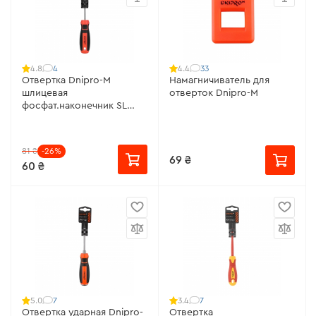
4
33
4.8
4.4
Отвертка Dnipro-M
Намагничиватель для
шлицевая
отверток Dnipro-M
фосфат.наконечник SL
5х75, S2
81 ₴
-26%
69 ₴
60 ₴
7
7
5.0
3.4
Отвертка ударная Dnipro-
Отвертка