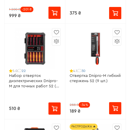
1 200 ₴
-201 ₴
375 ₴
999 ₴
22
30
5.0
4.1
Набор отверток
Отвертка Dnipro-M гибкий
диэлектрических Dnipro-
стержень S2 (9 шт.)
M для точных работ S2 (6
шт.)
288 ₴
-34%
510 ₴
189 ₴
РАСПРОДАЖА 🔥