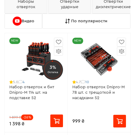
Наборы
Отвертки
Отвертки
отверток
ударные
диэлектрические
Видео
По популярности
NEW
NEW
3%
Остатка
4
10
5.0
4.7
Набор отверток и бит
Набор отверток Dnipro-M
Dnipro-M 114 шт. на
78 шт. с трещоткой и
подставке S2
насадками S2
1 899 ₴
-26%
999 ₴
1 398 ₴