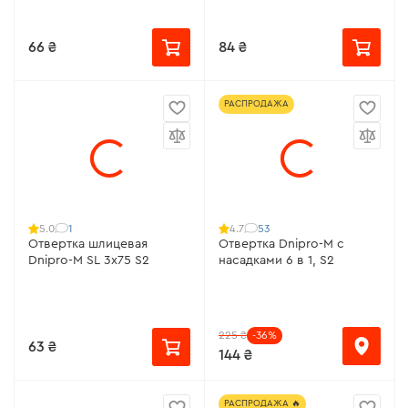
66 ₴
84 ₴
РАСПРОДАЖА
1
53
5.0
4.7
Отвертка шлицевая
Отвертка Dnipro-M с
Dnipro-M SL 3х75 S2
насадками 6 в 1, S2
225 ₴
-36%
63 ₴
144 ₴
РАСПРОДАЖА 🔥