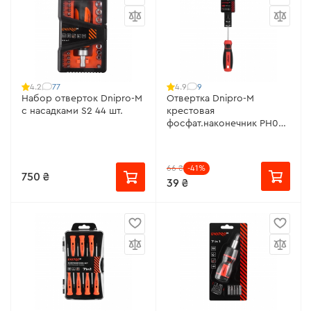
77
9
4.2
4.9
Набор отверток Dnipro-M
Отвертка Dnipro-M
с насадками S2 44 шт.
крестовая
фосфат.наконечник РН0
3х75, S2
66 ₴
-41%
750 ₴
39 ₴