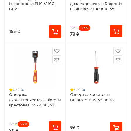
M крестовая PH2 6*100,
диэлектрическая Dnipro-M
Cr-V
шлицевая SL 4x100, S2
105 ₴
-26%
153 ₴
78 ₴
4
4
4.8
5.0
Отвертка
Отвертка крестовая
диэлектрическая Dnipro-M
Dnipro-M РН2 6х100 S2
крестовая PZ 2x100, S2
126 ₴
-29%
96 ₴
90 ₴