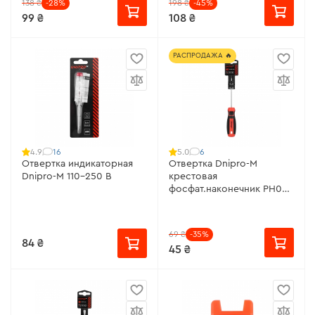
138 ₴
-28%
198 ₴
-45%
99 ₴
108 ₴
РАСПРОДАЖА 🔥
16
6
4.9
5.0
Отвертка индикаторная
Отвертка Dnipro-M
Dnipro-M 110-250 В
крестовая
фосфат.наконечник РН0
3х100, S2
69 ₴
-35%
84 ₴
45 ₴