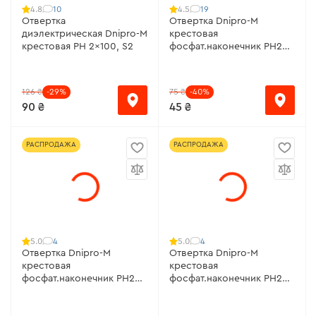
10
19
4.8
4.5
Отвертка
Отвертка Dnipro-M
диэлектрическая Dnipro-M
крестовая
крестовая PH 2x100, S2
фосфат.наконечник РН2
6х38, S2
126 ₴
-29%
75 ₴
-40%
90 ₴
45 ₴
РАСПРОДАЖА
РАСПРОДАЖА
4
4
5.0
5.0
Отвертка Dnipro-M
Отвертка Dnipro-M
крестовая
крестовая
фосфат.наконечник РН2
фосфат.наконечник РН2
6х150, S2
6х100, S2