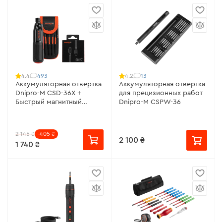
493
13
4.4
4.2
Аккумуляторная отвертка
Аккумуляторная отвертка
Dnipro-M CSD-36X +
для прецизионных работ
Быстрый магнитный
Dnipro-M CSPW-36
кабель Type-C (1м)
2 145 ₴
-405 ₴
2 100 ₴
1 740 ₴