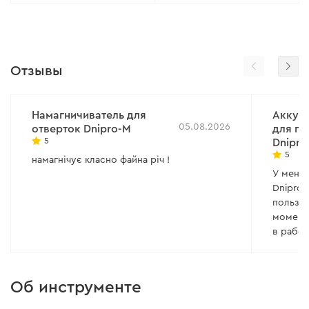
Отзывы
Намагничиватель для
Аккум
05.08.2026
отверток Dnipro-M
для п
5
Dnipr
5
намагнічує класно файна річ !
У меня 
Dnipro-
пользую
момент
в работ
и отсут
момент
электр
Об инструменте
провор
Также, 