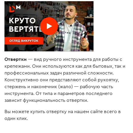
посадо
битой п
Поэтому
Здесь 3
индикат
необхо
прилич
Ко все
эта отв
Отвертки
— вид ручного инструмента для работы с
форму,
крепежами. Они используются как для бытовых, так и
углубл
профессиональных задач различной сложности.
хвата, 
Видимо,
Конструктивно они представляют собой рукоятку,
потому 
стержень и наконечник (жало) — рабочую часть
других
инструмента. От типа и параметров последнего
Ну и со
зависит функциональность отвертки.
мне ска
В этом
Вы можете купить отвертку на нашем сайте всего в
один клик.