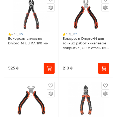
75
24
4.4
4.3
Бокорезы силовые
Бокорезы Dnipro-M для
Dnipro-M ULTRA 190 мм
точных работ никелевое
покрытие, CR-V сталь 115
мм
525 ₴
210 ₴