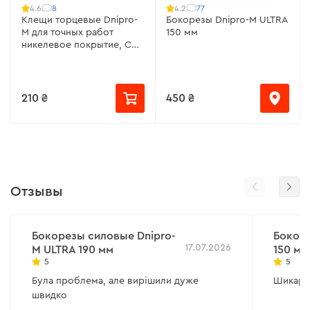
8
77
4.6
4.2
Клещи торцевые Dnipro-
Бокорезы Dnipro-M ULTRA
M для точных работ
150 мм
никелевое покрытие, CR-
V сталь 105 мм
210 ₴
450 ₴
Отзывы
Бокорезы силовые Dnipro-
Бокоре
17.07.2026
M ULTRA 190 мм
150 мм
5
5
Була проблема, але вирішили дуже
Шикарн
швидко