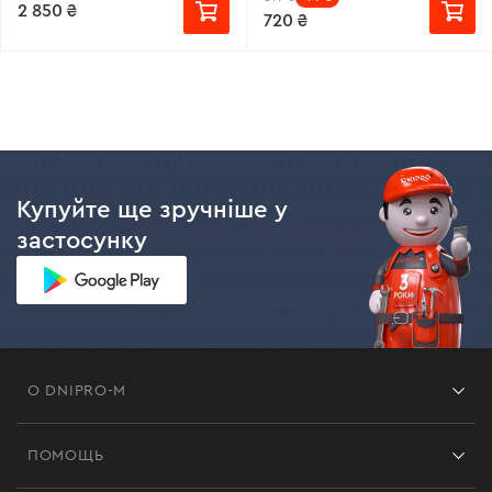
2 850 ₴
720 ₴
Купуйте ще зручніше у
застосунку
О DNIPRO-M
Франшиза
ПОМОЩЬ
Отзывы