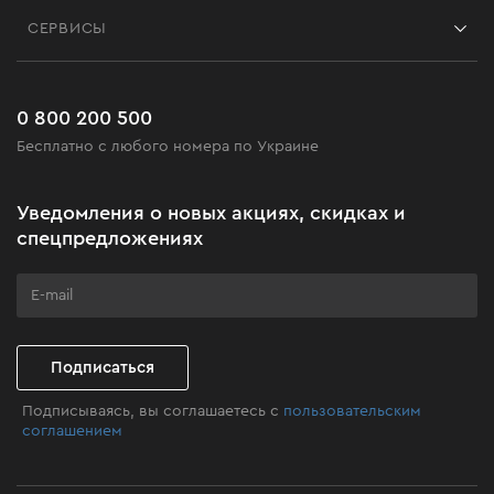
Контакты
Блог
СЕРВИСЫ
Возврат
Работа
Сервис
Доставка и оплата
Новинки
Часто задаваемые вопросы
0 800 200 500
Черная пятница
Бесплатно с любого номера по Украине
Новости
Акционные наборы
Уведомления о новых акциях, скидках и
Бизнес-клиентам
спецпредложениях
Программа лояльности
Клуб мастерства
Подписаться
Подписываясь, вы соглашаетесь с
пользовательским
соглашением