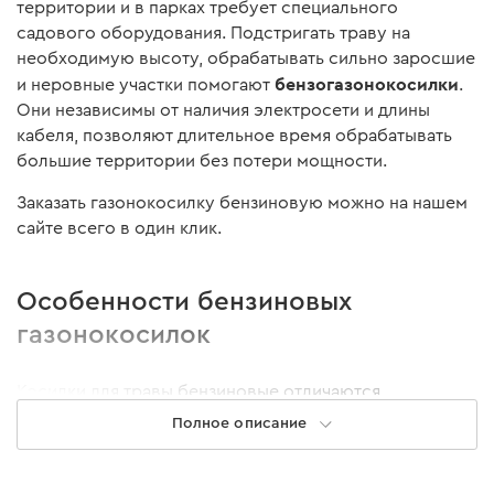
территории и в парках требует специального
садового оборудования. Подстригать траву на
необходимую высоту, обрабатывать сильно заросшие
бензогазонокосилки
и неровные участки помогают
.
Они независимы от наличия электросети и длины
кабеля, позволяют длительное время обрабатывать
большие территории без потери мощности.
Заказать газонокосилку бензиновую можно на нашем
сайте всего в один клик.
Особенности бензиновых
газонокосилок
Косилки для травы бензиновые отличаются
характеристиками, которые влияют на эффективность
Полное описание
и комфорт использования. Поэтому при выборе
оборудования необходимо учесть площадь участка,
частоту использования и сложность задач. Что учесть: