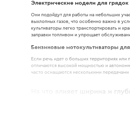
Электрические модели для грядок 
Они подойдут для работы на небольших участ
выхлопных газов, что особенно важно в ус
культиваторы легко транспортировать и хра
заправки топливом и упрощает обслуживан
Бензиновые мотокультиваторы для
Если речь идет о больших территориях или 
отличаются высокой мощностью и автономно
часто оснащаются несколькими передачами 
На что влияет ширина и глу
Чем шире захват фрез, тем быстрее вы смож
модели.
Большая ширина захвата (80-100+ см): 