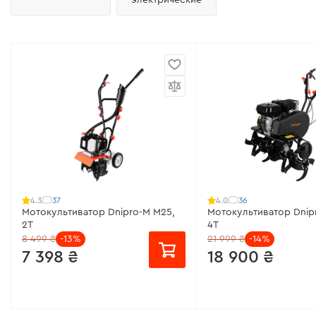
37
36
4.3
4.0
Мотокультиватор Dnipro-M M25,
Мотокультиватор Dnip
2Т
4Т
8 499 ₴
-13%
21 999 ₴
-14%
7 398 ₴
18 900 ₴