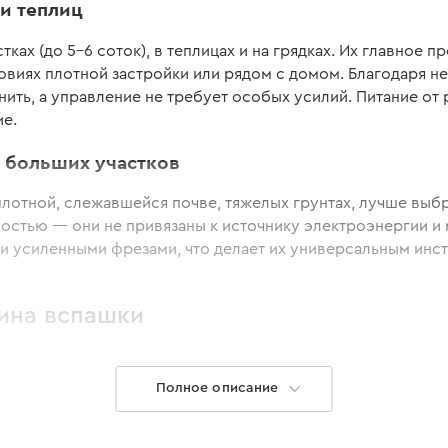
и теплиц
ках (до 5-6 соток), в теплицах и на грядках. Их главное 
ловиях плотной застройки или рядом с домом. Благодаря 
нить, а управление не требует особых усилий. Питание от
ие.
 больших участков
плотной, слежавшейся почве, тяжелых грунтах, лучше выб
стью — они не привязаны к источнику электроэнергии и м
и усиленными фрезами, что делает их универсальным инст
бина вспашки
ете обработать участок, однако для узких грядок или ме
Полное описание
быстрая обработка обширных участков, удобна на открыты