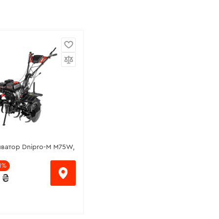
иватор Dnipro-M M75W,
11%
 ₴