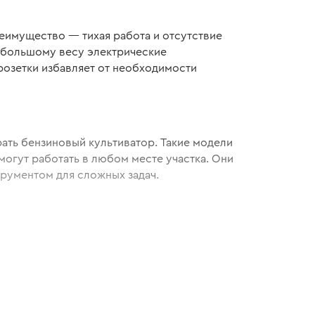
преимущество — тихая работа и отсутствие
небольшому весу электрические
 розетки избавляет от необходимости
рать бензиновый культиватор. Такие модели
огут работать в любом месте участка. Они
рументом для сложных задач.
ждурядий лучше выбирать компактные
х пространствах.