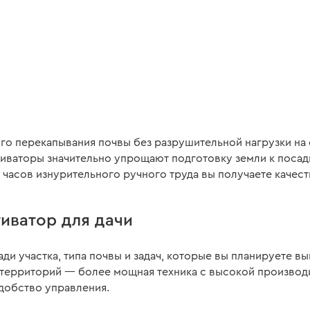
от 520 ₴/месяц
от 1532 ₴
ь:
4500 Вт
Номинальная мощность:
1500 Вт
Номинальн
/ 2 л.с.
Объем дви
з нагрузки:
Обороты ножей без нагрузки:
Глубина ку
360 об/мин
мм
350 мм
Глубина культивации:
200 мм
Ширина ку
340-620-
Ширина культивации:
400 мм
мм
го перекапывания почвы без разрушительной нагрузки н
Все характеристики
>
Все харак
ьтиваторы значительно упрощают подготовку земли к посадк
 часов изнурительного ручного труда вы получаете качест
иватор для дачи
и участка, типа почвы и задач, которые вы планируете в
х территорий — более мощная техника с высокой производ
добство управления.