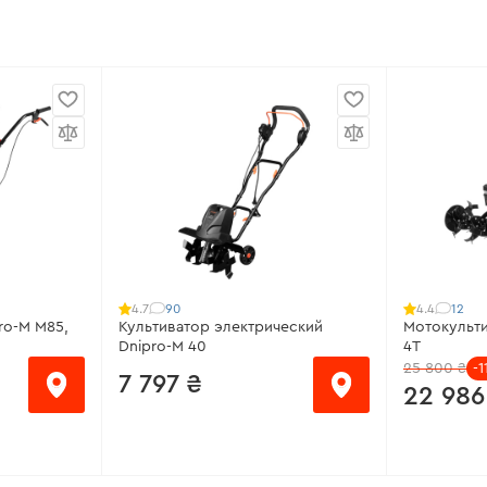
90
12
4.7
4.4
ro-M M85,
Культиватор электрический
Мотокульт
Dnipro-M 40
4Т
25 800 ₴
-
7 797 ₴
22 986