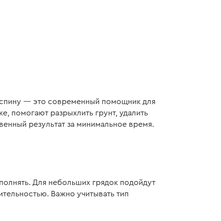
/месяц
ая мощность:
4 кВт
гателя:
208 куб. см
льтивации:
100 - 300
льтивации:
750 - 1050
а спину — это современный помощник для
теристики
>
е, помогают разрыхлить грунт, удалить
венный результат за минимальное время.
ыполнять. Для небольших грядок подойдут
ительностью. Важно учитывать тип