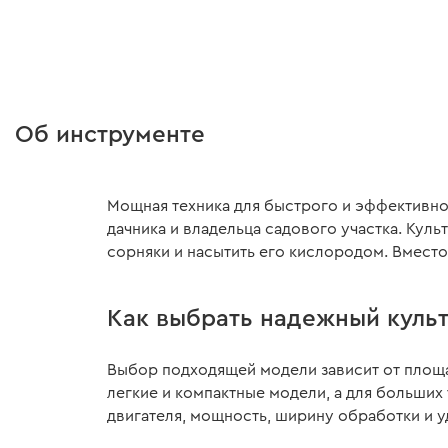
от 493 ₴/месяц
от 1260 ₴/месяц
Номинальная мощност
/ 6,1 л.с
Обороты двигателя бе
3100 об/мин
Об инструменте
Глубина культивации:
Ширина культивации:
850 мм
Мощная техника для быстрого и эффективно
дачника и владельца садового участка. Кул
Все характеристики
>
сорняки и насытить его кислородом. Вместо
Как выбрать надежный культ
Выбор подходящей модели зависит от площад
легкие и компактные модели, а для больши
двигателя, мощность, ширину обработки и у