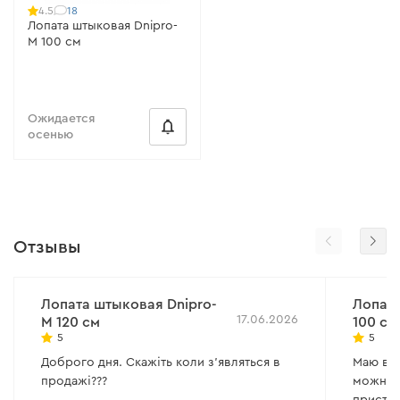
18
4.5
Лопата штыковая Dnipro-
M 100 см
Ожидается
осенью
Отзывы
Лопата штыковая Dnipro-
Лопата
17.06.2026
M 120 см
100 см
5
5
Доброго дня. Скажіть коли з'являться в
Маю вел
продажі???
можна с
пристой