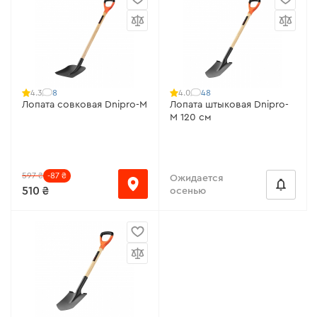
8
48
4.3
4.0
Лопата совковая Dnipro-M
Лопата штыковая Dnipro-
M 120 см
597 ₴
-87 ₴
Ожидается
510 ₴
осенью