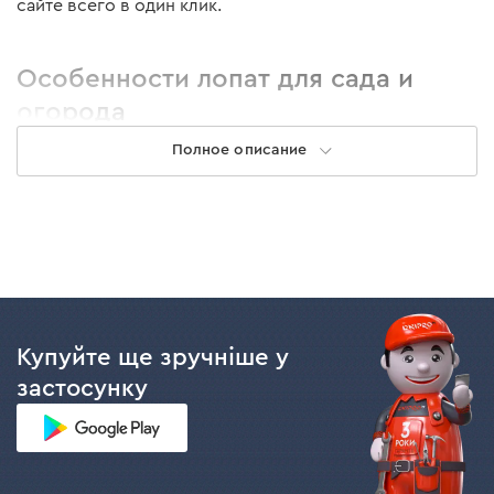
сайте всего в один клик.
Особенности лопат для сада и
огорода
Полное описание
Садовые лопаты различаются по внешнему виду и
назначению. Для обустройства придомовой
территории, дачных и хозяйственных задач вам могут
понадобиться:
лопата штыковая. Подходит для вскапывания
грунта, песка и прочих сыпучих материалов.
Модели с закругленным лезвием подойдут для
Купуйте ще зручніше у
обработки грунта твердых пород и вскапывания
застосунку
урожая, с острым — для рыхления обработанной
почвы или дробления небольших корней;
лопата совковая. Благодаря прямоугольной
форме с боковыми бортиками позволяет
собирать мусор, перемещать материалы (песок,