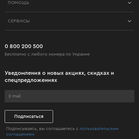
ПОМОЩЬ
Отзывы
Контакты
Блог
СЕРВИСЫ
Возврат
Работа
Сервис
Доставка и оплата
Новинки
Часто задаваемые вопросы
0 800 200 500
Черная пятница
Бесплатно с любого номера по Украине
Новости
Акционные наборы
Уведомления о новых акциях, скидках и
Бизнес-клиентам
спецпредложениях
Программа лояльности
Клуб мастерства
Подписаться
Подписываясь, вы соглашаетесь с
пользовательским
соглашением