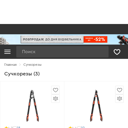
Поиск
Главная
Сучкорезы
Сучкорезы (3)
18
10
4.7
4.4