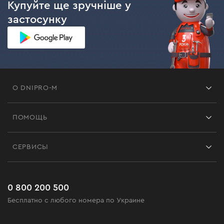
Купуйте ще зручніше у
застосунку
О DNIPRO-M
Франшиза
ПОМОЩЬ
Отзывы
Контакты
Блог
СЕРВИСЫ
Возврат
Работа
Сервис
Доставка и оплата
Новинки
Часто задаваемые вопросы
0 800 200 500
Черная пятница
Бесплатно с любого номера по Украине
Новости
Акционные наборы