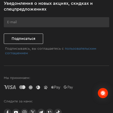
Уведомления о новых акциях, скидках и
Бизнес-клиентам
спецпредложениях
Программа лояльности
Клуб мастерства
Подписаться
Подписываясь, вы соглашаетесь с
пользовательским
соглашением
Мы принимаем:
Следите за нами:
facebook
youtube
instagram
twitter
telegram
Viber
TikTok