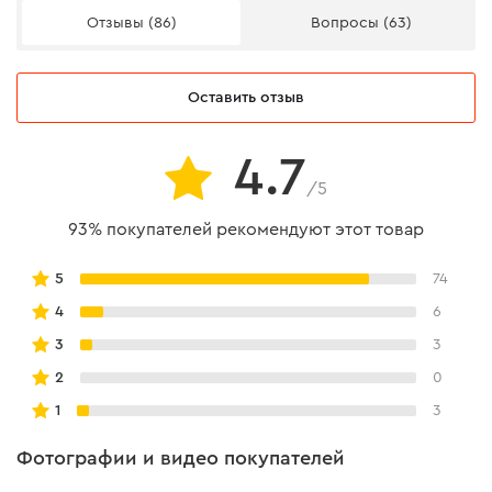
Инструкция
есть
Отзывы (86)
Вопросы (63)
Переходник с 3/8" на 1/2"
есть
Оставить отзыв
Эргономика и комфорт
Инструкция пользователя
4.7
Скачать инструкцию
/5
93% покупателей рекомендуют этот товар
5
74
4
6
3
3
2
0
1
3
Фотографии и видео покупателей