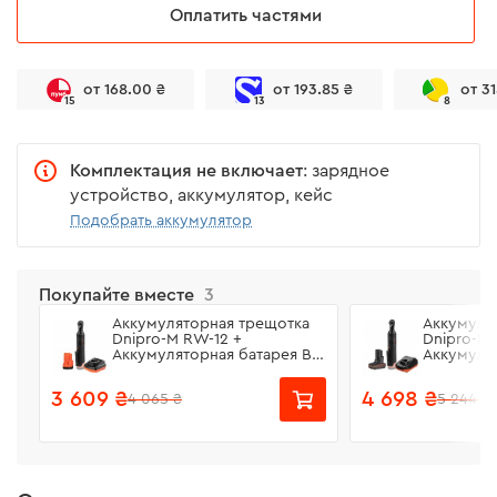
Оплатить частями
от 168.00 ₴
от 193.85 ₴
от 3
15
13
8
Комплектация не включает
: зарядное
устройство, аккумулятор, кейс
Подобрать аккумулятор
Покупайте вместе
3
Аккумуляторная трещотка
Аккумуля
Dnipro-M RW-12 +
Dnipro-M 
Аккумуляторная батарея BP-
Аккумулят
122 + Зарядное устройство
125 + Зар
FC-122
FC-124
3 609 ₴
4 698 ₴
4 065 ₴
5 244 ₴