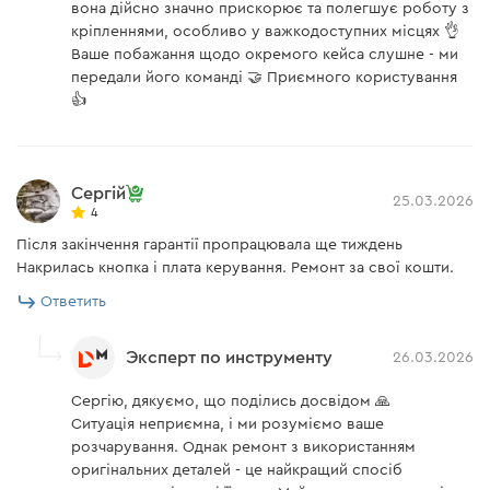
вона дійсно значно прискорює та полегшує роботу з
разными видами инструментов данной линейки.
кріпленнями, особливо у важкодоступних місцях 👌
Ваше побажання щодо окремого кейса слушне - ми
передали його команді 🤝 Приємного користування
👍
Сергій
25.03.2026
4
Після закінчення гарантії пропрацювала ще тиждень
Накрилась кнопка і плата керування. Ремонт за свої кошти.
Ответить
Эксперт по инструменту
26.03.2026
Сергію, дякуємо, що поділись досвідом 🙏
Ситуація неприємна, і ми розуміємо ваше
розчарування. Однак ремонт з використанням
оригінальних деталей - це найкращий спосіб