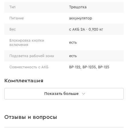
позволяет работать в местах с ограниченным
Тип
Трещотка
пространством и в условиях неудобного угла
Питание
аккумулятор
вращения.
Вес
с АКБ 2А - 0,920 кг
Блокировка кнопки
есть
включения
Подсветка рабочей зоны
есть
Совместимость с АКБ
BP-122, BP-123S, BP-125
Комплектация
Показать больше
Аккумуляторная батарея
нет
Аккумуляторная трещотка
есть
Отзывы и вопросы
Зарядное устройство
нет