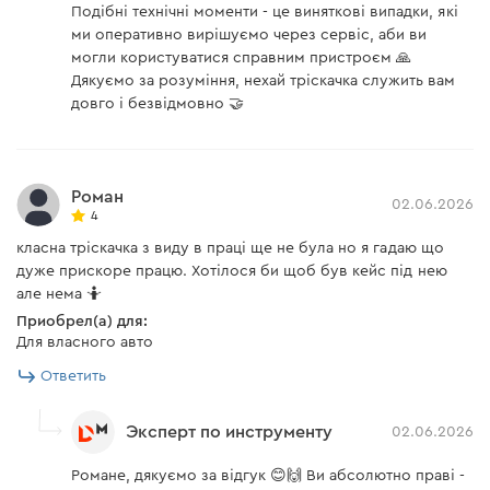
Подібні технічні моменти - це виняткові випадки, які
ми оперативно вирішуємо через сервіс, аби ви
могли користуватися справним пристроєм 🙏
Дякуємо за розуміння, нехай тріскачка служить вам
довго і безвідмовно 🤝
Роман
02.06.2026
4
Комфортная транспортировка инструмента
за счет кнопки-крепежа
класна тріскачка з виду в праці ще не була но я гадаю що
дуже прискоре працю. Хотілося би щоб був кейс під нею
але нема 🤷
Приобрел(а) для:
Для власного авто
Аккумулятор
Ответить
Модель RW-12 является представителем
аккумуляторной линейки Dnipro-M 12 V с
Эксперт по инструменту
02.06.2026
взаимозаменяемым аккумулятором. Это
Романе, дякуємо за відгук 😊🙌 Ви абсолютно праві -
позволяет использовать один аккумулятор с