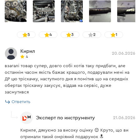
Возможность заблокировать кнопку от
случайного включения
5
4
3
2
1
Кирил
20.06.2026
4
взагалі товар супер, довго собі хотів таку придбати, але
останнім часом якість бажає кращого, подарували мені на
ДР цю тріскачку, наступного дня я помітив що на середніх
обертах тріскачку закусує, віддав на сервіс, дуже
засмутився
Ответить
Подсветка рабочей зоны
Эксперт по инструменту
21.06.2026
Кириле, дякуємо за високу оцінку 😊 Круто, що ви
отримали такий омріяний подарунок 🔝