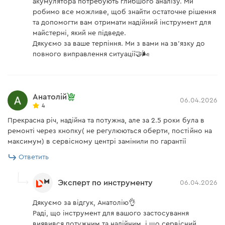
акумулятора потребують глибшого аналізу. Ми
робимо все можливе, щоб знайти остаточне рішення
та допомогти вам отримати надійний інструмент для
майстерні, який не підведе.
Дякуємо за ваше терпіння. Ми з вами на зв'язку до
повного виправлення ситуації🤝🌬️
Анатолій
06.04.2026
4
Прекрасна річ, надійна та потужна, але за 2.5 роки була в
ремонті через кнопку( не регулюються оберти, постійно на
максимум) в сервісному центрі замінили по гарантії
Ответить
Эксперт по инструменту
06.04.2026
Дякуємо за відгук, Анатолію👌
Раді, що інструмент для вашого застосування
виявився потужним та надійним, і що сервісний