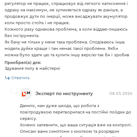
регулятор не працює, спрацьовує від легкого натиснення і
одразу на максимум, не зупиняється одразу як раніше, а
продовжує дути по інерції, може висаджувати акумулятор
коли просто стоїть і не працює.
Кожного разу однакова проблема, а коли віддаю-лишаюсь
без інструмента.
Як бачу-не тільки у мене така проблема. Сподіваюсь інша
модель дуйки краще і там немає такої проблеми. Якби
можна було здати цю та купити іншу версію-так би і зробив
Приобрел(а) для:
Здування пилу в майстерні
Ответить
Эксперт по инструменту
08.05.2026
Данило, нам дуже шкода, що робота з
повітродувкою перетворилася на постійні поїздки до
сервісу.
Хочемо запевнити, що ваша ситуація вже на контролі.
Описані вами симптоми з кнопкою та розрядом