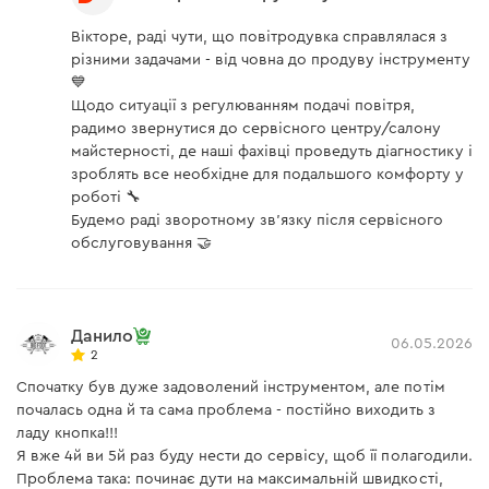
Вікторе, раді чути, що повітродувка справлялася з
різними задачами - від човна до продуву інструменту
💙
Щодо ситуації з регулюванням подачі повітря,
радимо звернутися до сервісного центру/салону
майстерності, де наші фахівці проведуть діагностику і
зроблять все необхідне для подальшого комфорту у
роботі 🔧
Будемо раді зворотному зв'язку після сервісного
обслуговування 🤝
Данило
06.05.2026
2
Спочатку був дуже задоволений інструментом, але потім
почалась одна й та сама проблема - постійно виходить з
ладу кнопка!!!
Я вже 4й ви 5й раз буду нести до сервісу, щоб її полагодили.
Проблема така: починає дути на максимальній швидкості,