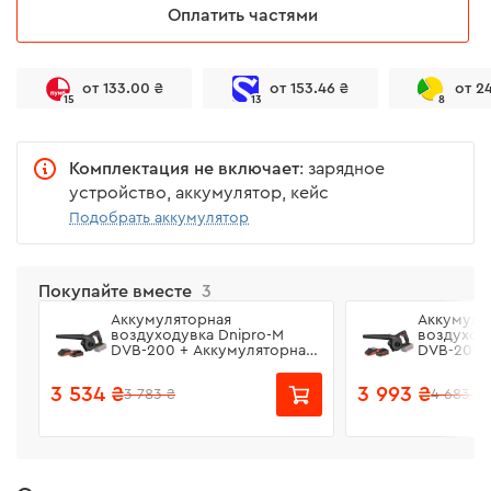
Оплатить частями
от 133.00 ₴
от 153.46 ₴
от 2
15
13
8
Комплектация не включает
: зарядное
устройство, аккумулятор, кейс
Подобрать аккумулятор
Покупайте вместе
3
Аккумуляторная
Аккумуля
воздуходувка Dnipro-M
воздуход
DVB-200 + Аккумуляторная
DVB-200 
батарея BP-220 + Зарядное
батарея B
устройство FC-230
устройст
3 534 ₴
3 993 ₴
3 783 ₴
4 683 ₴