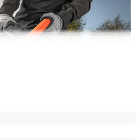
V инструмента
сторез является частью 20 V линейки. Он
20 В аккумуляторов одинаковой емкости.