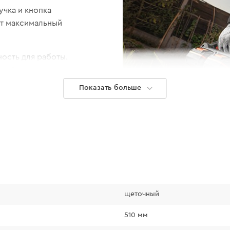
учка и кнопка
т максимальный
ость для работы.
ку без
поэтому будете
Показать больше
Линейка 20 
щеточный
Аккумуляторный ку
работает от двух 
510 мм