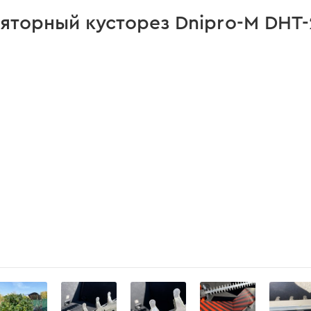
есть
торный кусторез Dnipro-M DHT-2
есть