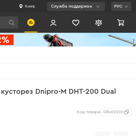
Киев
Служба поддержки
РУС
Viber
WhatsApp
Telegram
Facebook
E-mail
0 800 200 500
кусторез Dnipro-M DHT-200 Dual
Бесплатно по
Украине
Код товара:
08462000