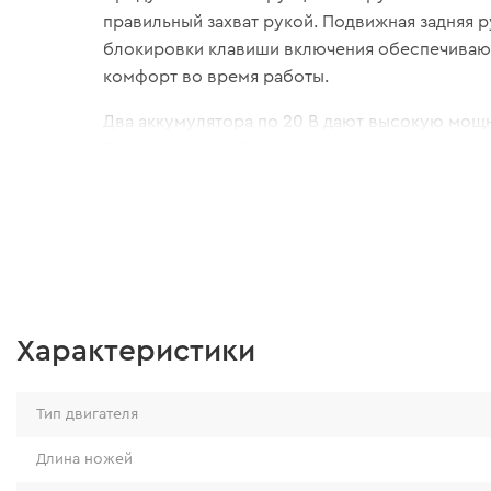
правильный захват рукой. Подвижная задняя р
блокировки клавиши включения обеспечиваю
комфорт во время работы.
Два аккумулятора по 20 В дают высокую мощн
Вы сможете свободно передвигаться по участ
необходимости следить за сетевым кабелем, 
меньше уставать.
Характеристики
Тип двигателя
Длина ножей