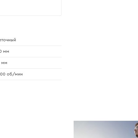
еточный
0 мм
 мм
800 об/мин