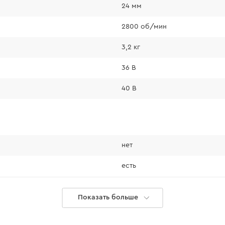
24 мм
Рекомендуем испо
2800 об/мин
аккумуляторы:
3,2 кг
ВР-240 — для
BP-250S/ВР-2
36 В
приданию фор
благоустройст
40 В
нет
есть
нет
Показать больше
есть