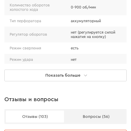
Количество оборотов
Двигатель нового поколения с увеличенной
0-900 об/мин
холостого хода
мощностью и производительностью
обеспечивает продуктивную работу с различными
Тип перфоратора
аккумуляторный
материалами и достаточную силу удара 1.5 Дж.
нет (регулируется силой
Регулятор оборотов
нажатия на кнопку)
Перфоратор обладает высоким крутящим
Режим сверления
есть
моментом и увеличенным сроком службы — от 5
лет.
Режим удара
нет
Режим сверления с ударом
есть
Показать больше
Диаметр сверления: сталь
8 мм
Диаметр сверления:
16 мм
дерево
Отзывы и вопросы
Вес
1,3 кг
Отзывы (103)
Вопросы (56)
Рабочий момент
13 Nm
предохранительной муфты