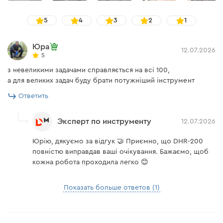
использовании инструмента и надежность хвата.
5
4
3
2
1
Инструкция пользователя
Юра
12.07.2026
5
Скачать инструкцию к "Аккумуляторный перфоратор
Dnipro-M DHR-200 (без АКБ и ЗУ)"
з невеликими задачами справляється на всі 100,
а для великих задач буду брати потужніший інструмент
Ответить
Эксперт по инструменту
12.07.2026
Юрію, дякуємо за відгук 🤝 Приємно, що DHR-200
повністю виправдав ваші очікування. Бажаємо, щоб
кожна робота проходила легко 😊
Показать больше ответов (1)