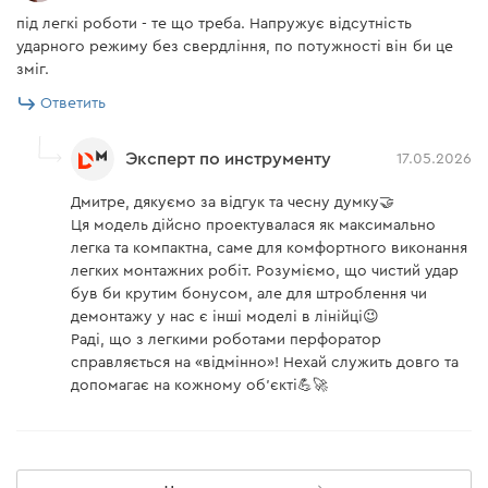
під легкі роботи - те що треба. Напружує відсутність
ударного режиму без свердління, по потужності він би це
зміг.
Ответить
Эксперт по инструменту
17.05.2026
Дмитре, дякуємо за відгук та чесну думку🤝
Ця модель дійсно проектувалася як максимально
Кейс пластиковый
легка та компактна, саме для комфортного виконання
к аккумуляторному
легких монтажних робіт. Розуміємо, що чистий удар
був би крутим бонусом, але для штроблення чи
перфоратору Dnipro-M
демонтажу у нас є інші моделі в лінійці😉
Раді, що з легкими роботами перфоратор
DHR-200 2021
справляється на «відмінно»! Нехай служить довго та
допомагає на кожному об'єкті💪🚀
Кейс обладает высокой прочностью, что
позволяет надежно защитить Ваш аккумуляторный
перфоратор DHR-200 от ушибов и повреждений.