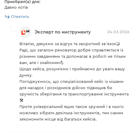
Приобрел(а) для:
Давно хотів
Ответить
Эксперт по инструменту
24.03.2026
Віталію, дякуємо за відгук та зворотний зв'язок🤝
Раді, що загалом реноватор добре справляється із
різними завданнями та допомагає в роботі не тільки
вам, але і знайомим💪
Щодо кейса, розуміємо і приймаємо до уваги вашу
думку.
Погоджуємось, що спеціалізований кейс із нішами
для насадок і розхідників дійсно підвищив би
зручність зберігання та транспортування інструмента
🛠️
Проте універсальний ящик також зручний і в нього
можливо зібрати декілька інструментів, тим самим
зекономити місце від багатьох кейсів.