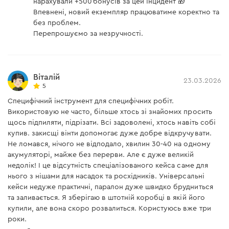
нарахували +500 бонусів за цей інцидент 🎁
Впевнені, новий екземпляр працюватиме коректно та
без проблем.
Перепрошуємо за незручності.
Віталій
23.03.2026
5
Специфічний інструмент для специфічних робіт.
Використовую не часто, більше хтось зі знайомих просить
щось підпиляти, підрізати. Всі задоволені, хтось навіть собі
купив. закисщі вінти допомогає дуже добре відкручувати.
Не ломався, нічого не відподало, хвилин 30-40 на одному
акумуляторі, майже без перерви. Але є дуже великій
недолік! І це відсутність спеціалізованого кейса саме для
нього з нішами для насадок та росхідників. Універсальні
кейси недуже практичні, паралон дуже швидко брудниться
та заливається. Я зберігаю в штотній коробці в якій його
купили, але вона скоро розвалиться. Користуюсь вже три
роки.