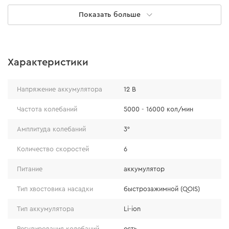
Показать больше
Характеристики
Напряжение аккумулятора
12 В
Регулировка колебаний
Частота колебаний
5000 - 16000 кол/мин
Амплитуда колебаний
3°
Инструмент оснащен шестиступенчатым
регулятором, с помощью которого можно выставить
Количество скоростей
6
необходимое количество колебаний в диапазоне от
Питание
аккумулятор
5000 до 16000 кол/мин. Это позволит
самостоятельно настраивать инструмент в
Тип хвостовика насадки
быстрозажимной (QOIS)
зависимости от типа работы.
Тип аккумулятора
Li-ion
Регулирования колебаний
есть