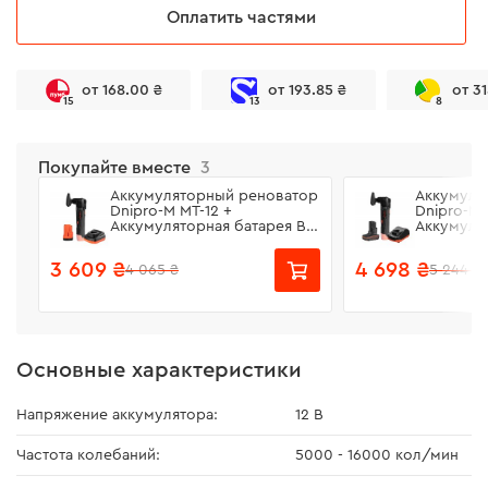
Оплатить частями
от 168.00 ₴
от 193.85 ₴
от 3
15
13
8
Покупайте вместе
3
Аккумуляторный реноватор
Аккумуля
Dnipro-M MT-12 +
Dnipro-M 
Аккумуляторная батарея BP-
Аккумулят
122 + Зарядное устройство
125 + Зар
FC-122
FC-124
3 609 ₴
4 698 ₴
4 065 ₴
5 244 ₴
Основные характеристики
Напряжение аккумулятора:
12 В
Частота колебаний:
5000 - 16000 кол/мин