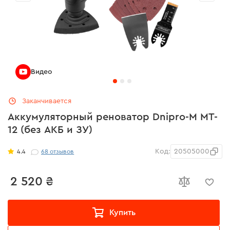
Видео
Заканчивается
Аккумуляторный реноватор Dnipro-M MT-
12 (без АКБ и ЗУ)
Код:
20505000
4.4
68
отзывов
2 520 ₴
Купить