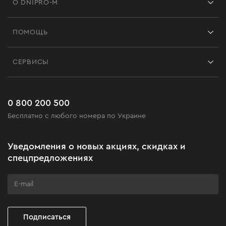
О DNIPRO-M
Франшиза
ПОМОЩЬ
Отзывы
Контакты
Блог
СЕРВИСЫ
Возврат
Работа
Сервис
Доставка и оплата
Новинки
Часто задаваемые вопросы
0 800 200 500
Черная пятница
Бесплатно с любого номера по Украине
Новости
Акционные наборы
Уведомления о новых акциях, скидках и
Бизнес-клиентам
спецпредложениях
Программа лояльности
Клуб мастерства
Подписаться