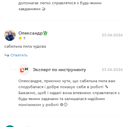
допомагає легко справлятися з будь-якими
Инструкция
есть
завданнями 🤝
Безопасность и контроль
Инструкция пользователя
Модель DRS-200 BC ULTRA оснащена защитным
Олександр
23.06.2026
Скачать инструкцию к "Аккумуляторная сабельная пила
5
механизмом от случайного включения,
Dnipro-M DRS-200BC ULTRA (без АКБ и ЗУ)"
расположенным по обе стороны.
сабельна пила чудова
Мгновенный тормоз штока убережет от
Ответить
возможной травмы от вращающегося по
инерции полотна.
Эксперт по инструменту
23.06.2026
Плавное увеличение количества колебаний
Олександре, приємно чути, що сабельна пила вам
реализовано в кнопке питания, что позволяет
сподобалася і добре показує себе в роботі 🔧
легко подобрать оптимальную скорость силой
Бажаємо, щоб і надалі вона впевнено справлялася з
нажатия на кнопку.
будь-якими задачами та залишалася надійним
Пила имеет защиту от перегрузки.
помічником у роботі ⚙️🙂