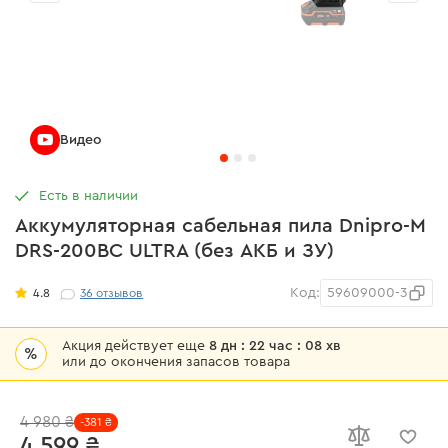
Видео
Есть в наличии
Аккумуляторная сабельная пила Dnipro-M
DRS-200BC ULTRA (без АКБ и ЗУ)
Код:
59609000-3
4.8
36
отзывов
Акция действует еще
8 дн : 22 час : 08 хв
%
или до окончения запасов товара
4 980 ₴
-381 ₴
4 599 ₴