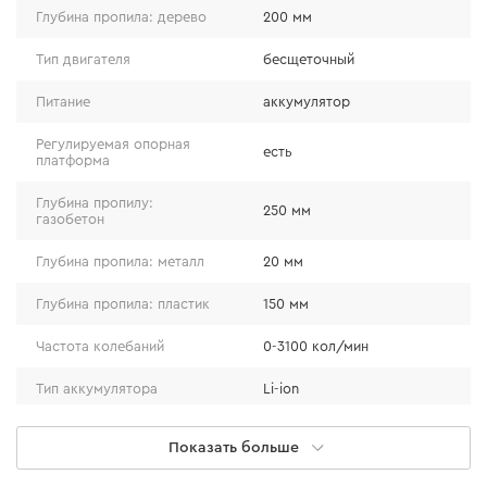
Глубина пропила: дерево
200 мм
Бесколлекторный двигатель
Тип двигателя
бесщеточный
Питание
аккумулятор
Этот тип двигателя оснащен микроконтроллерным
Регулируемая опорная
блоком управления, благодаря чему имеет
есть
платформа
следующие преимущества:
Глубина пропилу:
250 мм
газобетон
повышенная стойкость к перегрузкам;
большая энергоэффективность, что значительно
Глубина пропила: металл
20 мм
уменьшает расход заряда батареи;
Глубина пропила: пластик
150 мм
более длительный срок эксплуатации;
меньшая склонность к перегреву.
Частота колебаний
0-3100 кол/мин
Тип аккумулятора
Li-ion
Быстрая замена пильного
есть
Функция маятникового хода
Показать больше
полотна