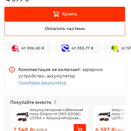
Купить
Оплатить частями
от 306.60 ₴
от 353.77 ₴
от 5
15
13
8
Комплектация не включает
: зарядное
устройство, аккумулятор
Подобрать аккумулятор
Покупайте вместе
3
Аккумуляторная сабельная
Аккумуля
пила Dnipro-M DRS-200BC
пила Dni
ULTRA + Аккумуляторная
ULTRA + 
батарея BP-260 + Зарядное
батарея B
устройство FC-230
устройст
7 548 ₴
6 597 ₴
9 078 ₴
7 668 ₴