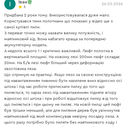
Іван
26.05.2026
​​Автономность
3
Придбана 2 роки тому. Використовувалася дуже мало.
Користувався тими полотнами що показані у відео ще з
Продолжительность автономной работы зависит от
самої купівлі пили.
установленной АКБ:
З переваг точно можу назвати велику потужність, і
маятниковий хід. Вона набагато краща за попередню
ВР-240: 49 пропилов, работа без перерыва 14
акумуляторну модель.
мин (сосновый брус 100х100 мм)
А недолік всього 1 і критично важливий. Люфт полотна в
ВР-260: 58 пропилов, работа без перерыва 19
вертикальній площині. На новому лезі 200мм люфт складає
мин (сосновый брус 100х100 мм)
20мм. На б/в лезі люфт більший через деформацію
хвостовика леза.
Не рекомендуется использовать аккумулятор BP-220.
Що отримую на практиці. Якщо лезо за своєю конструкцією
під навантаженням пивинно бути нахилене вниз відносно осі
штока і під час роботи притискати пилку до того що
пиляється, то зараз лезо під навантаженням підняте вгору
відносно осі штока і при роботі відштовхує пилку від того
що пиляється і при цьому не пиляє. На новій пилці цей люфт
був трішки меньший, але для пиляння дерев був увімкнутив
маятниковий хід який компенсував невірну посадку леза. А
цього разу потрібно було пиляти без маятникового ходу і