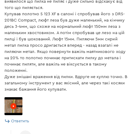
виявилося що пилка не пиляє і дуже сильно відскакує від
того що пиляється.
Купував полотно S 123 XF в салоні і спробував його з DRS-
201BC Compact, люфт леза був дуже маленький, на кінчику
десь 3-4мм, що схоже на нормальний люфт 150мм леза з
маленьким хвостовиком. А потім спробував це лезо на цій
пилці і був шокований. Люфт 15мм. Пиляючи 5мм сирий
метал пилка просо дригається вперед - назад взагалі не
пиляючи метал. Якщо повернути важіль маятникового ходу
на 20% то полотно починає притискати пилку до метала і
починає пиляти, але важіль не віксується в такому
положенні.
Дуже змішані враження від пилки. Вдруге не куплю точно. В
загальному інструмент у вас якісний, але через такі косяки
знакає бажання його купувати.
Ответить