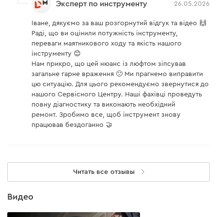
Эксперт по инструменту
26.05.2026
Іване, дякуємо за ваш розгорнутий відгук та відео 🙌
Раді, що ви оцінили потужність інструменту,
переваги маятникового ходу та якість нашого
інструменту 😊
Нам прикро, що цей нюанс із люфтом зіпсував
загальне гарне враження 🙁 Ми прагнемо виправити
цю ситуацію. Для цього рекомендуємо звернутися до
нашого Сервісного Центру. Наші фахівці проведуть
повну діагностику та виконають необхідний
ремонт. Зробимо все, щоб інструмент знову
працював бездоганно 🤝
Читать все отзывы
Видео