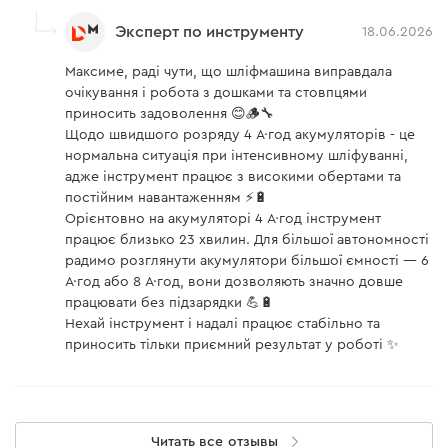
Эксперт по инструменту
18.06.2026
Максиме, раді чути, що шліфмашина виправдала
очікування і робота з дошками та стовпцями
приносить задоволення 😊🪵🔧
Щодо швидшого розряду 4 А·год акумуляторів - це
нормальна ситуація при інтенсивному шліфуванні,
адже інструмент працює з високими обертами та
постійним навантаженням ⚡🔋
Орієнтовно на акумуляторі 4 А·год інструмент
працює близько 23 хвилин. Для більшої автономності
радимо розглянути акумулятори більшої ємності — 6
А·год або 8 А·год, вони дозволяють значно довше
працювати без підзарядки 💪🔋
Нехай інструмент і надалі працює стабільно та
приносить тільки приємний результат у роботі ✨
Читать все отзывы