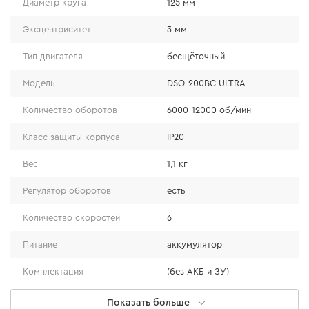
Инструмент имеет прорезиненный корпус и
Диаметр круга
125 мм
удобный хват, что позволяет надежно
Эксцентриситет
3 мм
удерживать его во время работы.
Быстрая остановка двигателя уберегает
Тип двигателя
бесщёточный
обрабатываемую поверхность от случайного
Модель
DSO-200BC ULTRA
повреждения.
Количество оборотов
6000-12000 об/мин
Класс защиты корпуса
IP20
Вес
1,1 кг
Регулятор оборотов
есть
Количество скоростей
6
Питание
аккумулятор
Комплектация
(без АКБ и ЗУ)
Адаптер для пылесоса
35 мм внутренний
Показать больше