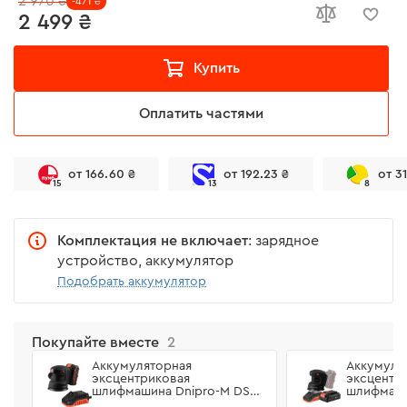
2 970 ₴
-471 ₴
2 499 ₴
Купить
Оплатить частями
от 166.60 ₴
от 192.23 ₴
от 3
15
13
8
Комплектация не включает
: зарядное
устройство, аккумулятор
Подобрать аккумулятор
Покупайте вместе
2
Аккумуляторная
Аккумуля
эксцентриковая
эксцентр
шлифмашина Dnipro-M DSO-
шлифмаши
200BC ULTRA +
200BC UL