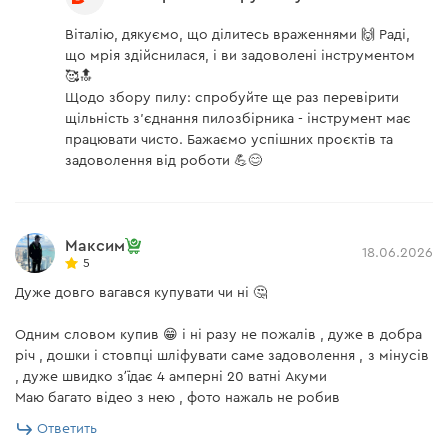
Віталію, дякуємо, що ділитесь враженнями 🙌 Раді,
що мрія здійснилася, і ви задоволені інструментом
🥰🔝
Щодо збору пилу: спробуйте ще раз перевірити
щільність з'єднання пилозбірника - інструмент має
працювати чисто. Бажаємо успішних проєктів та
задоволення від роботи 💪😊
Максим
18.06.2026
5
Дуже довго вагався купувати чи ні 🤔
Одним словом купив 😁 і ні разу не пожалів , дуже в добра
річ , дошки і стовпці шліфувати саме задоволення , з мінусів
, дуже швидко зʼїдає 4 амперні 20 ватні Акуми
Маю багато відео з нею , фото нажаль не робив
Ответить