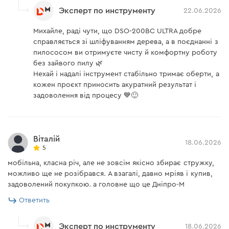
Время автономной работы в зависимости от АКБ (круг
Эксперт по инструменту
22.06.2026
шлифовальный самозацепной P60 - материал фанера):
Михайле, раді чути, що DSO-200BC ULTRA добре
BP-220 (2 А⋅ч) — 12 мин
справляється зі шліфуванням дерева, а в поєднанні з
BP-240 (4 А⋅ч) — 23 мин
пилососом ви отримуєте чисту й комфортну роботу
без зайвого пилу 🌿
BP-260 (6 А⋅ч) — 34 мин
Нехай і надалі інструмент стабільно тримає оберти, а
кожен проєкт приносить акуратний результат і
задоволення від процесу 💙🙂
Віталій
18.06.2026
5
мобільна, класна річ, але не зовсім якісно збирає стружку,
можливо ще не розібрався. А взагалі, давно мріяв і купив,
задоволений покупкою. а головне що це Дніпро-М
Ответить
Эксперт по инструменту
18.06.2026