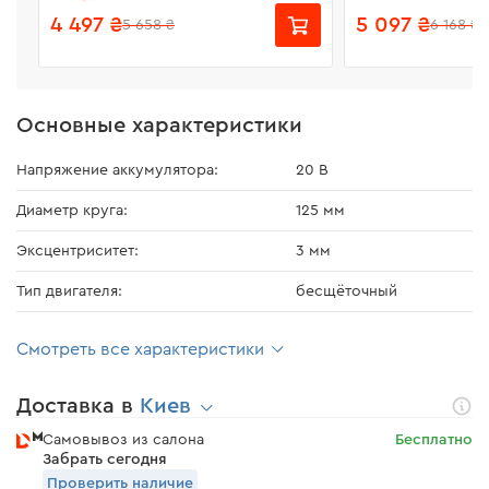
Аккумуляторная батарея BP-
Аккумулят
4 497 ₴
5 097 ₴
5 658 ₴
6 168 ₴
240 + Зарядное устройство
240N + З
FC-230
устройст
Основные характеристики
Напряжение аккумулятора:
20 В
Диаметр круга:
125 мм
Эксцентриситет:
3 мм
Тип двигателя:
бесщёточный
Смотреть все характеристики
Доставка в
Киев
Самовывоз из салона
Бесплатно
Забрать сегодня
Проверить наличие