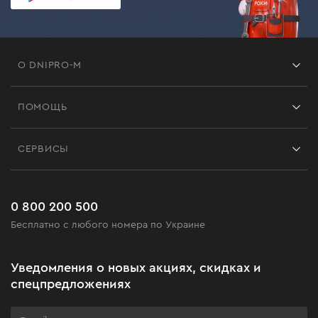
О DNIPRO-M
Франшиза
ПОМОЩЬ
Отзывы
Контакты
Блог
СЕРВИСЫ
Возврат
Работа
Сервис
Доставка и оплата
Новинки
Часто задаваемые вопросы
0 800 200 500
Черная пятница
Бесплатно с любого номера по Украине
Новости
Акционные наборы
Уведомления о новых акциях, скидках и
Бизнес-клиентам
спецпредложениях
Программа лояльности