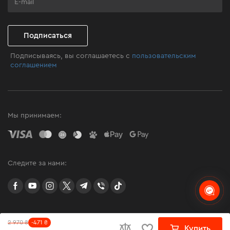
Клуб мастерства
Подписаться
Подписываясь, вы соглашаетесь с
пользовательским
соглашением
Мы принимаем:
Следите за нами:
facebook
youtube
instagram
twitter
telegram
Viber
TikTok
2011 - 2026 © Dnipro-M
-471 ₴
2 970 ₴
2 970 ₴
-471 ₴
Купить