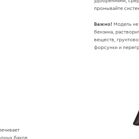
удобрениями, сред
промывайте систе
Важно!
Модель не
бензина, раствори
веществ, грунтовок
форсунки и перегр
печивает
олных баков