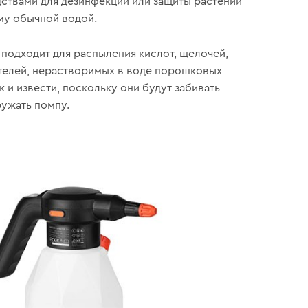
ствами для дезинфекции или защиты растений
му обычной водой.
 подходит для распыления кислот, щелочей,
телей, нерастворимых в воде порошковых
 и извести, поскольку они будут забивать
ужать помпу.