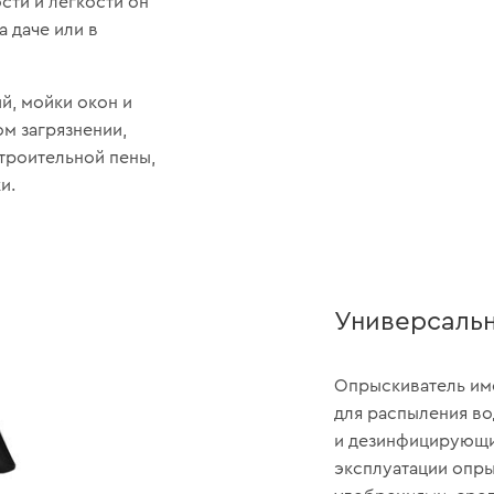
сти и легкости он
а даче или в
й, мойки окон и
м загрязнении,
троительной пены,
и.
Универсаль
Опрыскиватель им
для распыления во
и дезинфицирующи
эксплуатации опры