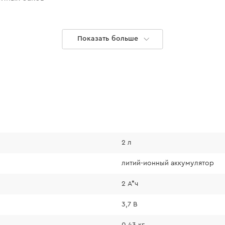
Показать больше
2 л
Особенност
литий-ионный аккумулятор
Плата управл
2 А*ч
внутри основ
3,7 В
Порт зарядки 
Управление к
0,43 кг