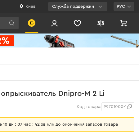
Киев
Служба поддержки
РУС
Viber
WhatsApp
Telegram
Facebook
E-mail
0 800 200 500
опрыскиватель Dnipro-M 2 Li
Бесплатно по
Украине
Код товара:
99701000-1
ще
10 дн : 07 час : 42 хв
или до окончения запасов товара