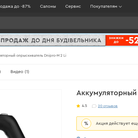
одажа до -87%
Салоны
Сервис
Покупателям
яторный опрыскиватель Dnipro-M 2 Li
)
Видео (1)
Аккумуляторный 
4.5
20
отзывов
%
Акция действует е