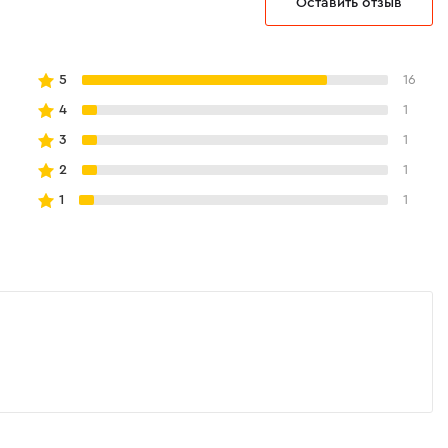
Оставить отзыв
5
16
4
1
3
1
2
1
1
1
готовлены из высококачественного ABS-
ого к ударам и ядохимикатам.