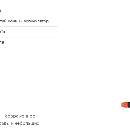
л
тий-ионный аккумулятор
А*ч
7 В
I — современное
ссады и небольших