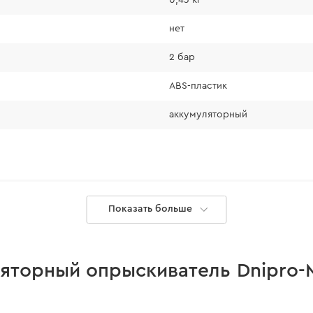
Индикатор за
нет
2 бар
ABS-пластик
аккумуляторный
ать уровень
1 шт.
ивает
Показать больше
 в зависимости от
1 шт.
1 шт.
т удобство при
яторный опрыскиватель Dnipro-M
1 шт.
аканчик, который
1 шт.
ичество химикатов