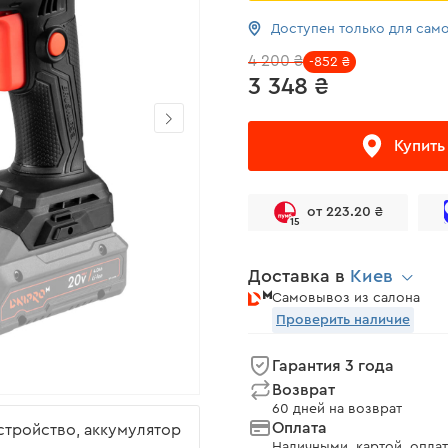
Доступен только для сам
4 200 ₴
-852 ₴
3 348 ₴
Купить
от 223.20 ₴
15
Доставка в
Киев
Самовывоз из салона
Проверить наличие
Гарантия 3 года
Возврат
60 дней на возврат
Оплата
устройство, аккумулятор
Наличными, картой, оплат