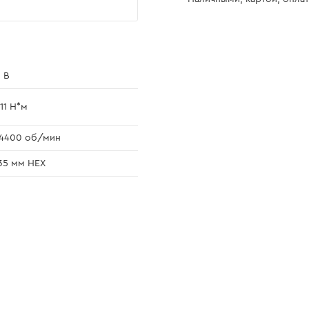
 В
11 Н*м
4400 об/мин
35 мм HEX