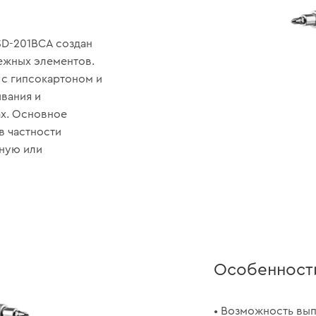
D-201BCA создан
ежных элементов.
 с гипсокартоном и
ивания и
ах. Основное
в частности
нную или
Особенност
• Возможность вы