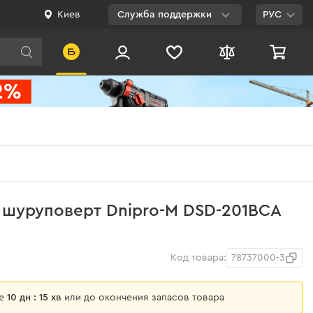
Киев
Служба поддержки
РУС
Viber
WhatsApp
Telegram
Facebook
E-mail
0 800 200 500
 шуруповерт Dnipro-M DSD-201BCA
Бесплатно по
Украине
Код товара:
78737000-3
ще
10 дн : 15 хв
или до окончения запасов товара