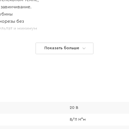
завинчивание.
лубины
аморезы без
льтат и минимум
 саморезов
Показать больше
т непрерывное
ьшает усталость
Дополнител
20 В
• Реверс отвечает
8/11 Н*м
крепления.
• Подсветка рабоч