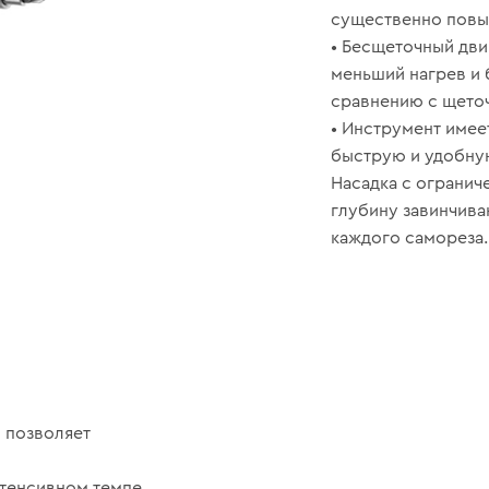
существенно повы
• Бесщеточный дви
меньший нагрев и
сравнению с щето
• Инструмент имее
быструю и удобную
Насадка с огранич
глубину завинчива
каждого самореза.
 позволяет
нтенсивном темпе,