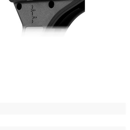
ьные функции
 за быстрое закручивание и выкручивание
ей зоны обеспечивает удобную работу даже в