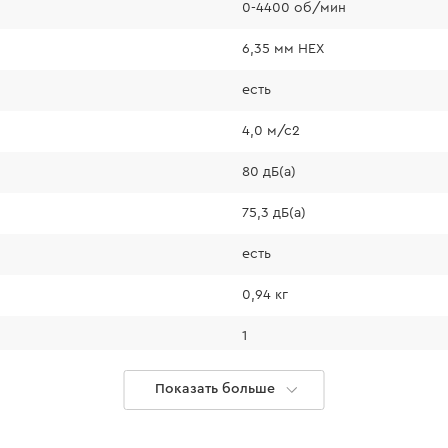
0-4400 об/мин
слабо освещенных
• Фиксатор кнопки
6,35 мм HEX
усталости при сер
есть
• Зацеп для подве
высоте и безопасн
4,0 м/с2
монтажа.
80 дБ(а)
75,3 дБ(а)
ота
есть
0,94 кг
руют комфортное
о времени, включая
1
бесщёточный
м покрытием
Показать больше
ль при серийном
ІР20