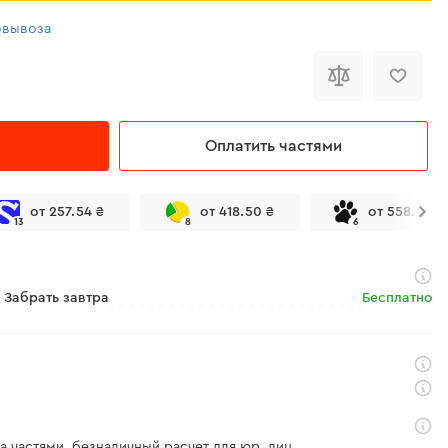
овывоза
Оплатить частями
от 257.54 ₴
от 418.50 ₴
от 558.00 ₴
13
8
6
Забрать завтра
Бесплатно
а частями, безналичный расчет для юр. лиц