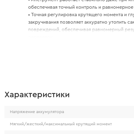
обеспечивая точный контроль и равномерное 
• Точная регулировка крутящего момента и г
закручивания позволяет аккуратно утопить с
повреждений, обеспечивая равномерный резу
переделок.
• Поддержка насадки автоматической подачи
повышает производительность, обеспечивае
завинчивание с равномерной глубиной и умен
оператора.
Характеристики
Напряжение аккумулятора
Мягкий/жесткий/максимальный крутящий момент