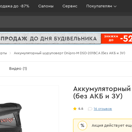
одажа до -87%
Салоны
Сервис
Покупателям
ерты
Аккумуляторный шуруповерт Dnipro-M DSD-201BCA (без АКБ и ЗУ)
)
Видео (1)
Аккумуляторный
(без АКБ и ЗУ)
4.4
16
отзывов
%
Акция действует е