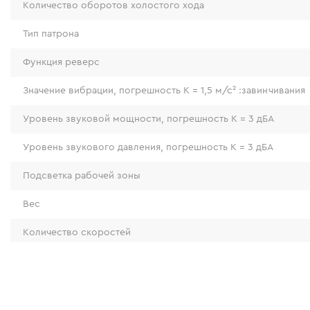
Количество оборотов холостого хода
Тип патрона
Функция реверс
Значение вибрации, погрешность К = 1,5 м/с² :завинчивания
Уровень звуковой мощности, погрешность K = 3 дБA
Уровень звукового давления, погрешность K = 3 дБА
Комфортная и безопасная раб
Подсветка рабочей зоны
Вес
• Легкий вес и эргономичный дизайн гаранти
выполнение задач даже в течение длительног
Количество скоростей
работы на высоте.
Тип двигателя
•Эргономичная рукоятка с противоскользящи
обеспечивает надежный хват и точный контро
Класс защиты корпуса
закручивании.