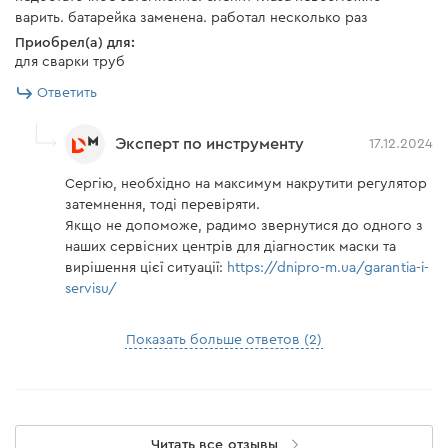
варить. батарейка заменена. работал несколько раз
Приобрел(а) для:
для сварки труб
Ответить
Эксперт по инструменту
17.12.2024
Сергію, необхідно на максимум накрутити регулятор
затемнення, тоді перевіряти.
Якщо не допоможе, радимо звернутися до одного з
наших сервісних центрів для діагностик маски та
вирішення цієї ситуації:
https://dnipro-m.ua/garantia-i-
servisu/
Показать больше ответов (2)
Читать все отзывы