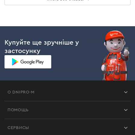
Купуйте ще зручніше у
застосунку
О DNIPRO-M
Франшиза
ПОМОЩЬ
Отзывы
Контакты
Блог
СЕРВИСЫ
Возврат
Работа