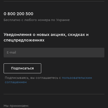
Сервис
Доставка и оплата
Новинки
Часто задаваемые вопросы
0 800 200 500
Черная пятница
Бесплатно с любого номера по Украине
Новости
Акционные наборы
Уведомления о новых акциях, скидках и
Бизнес-клиентам
спецпредложениях
Программа лояльности
Клуб мастерства
Подписаться
Подписываясь, вы соглашаетесь с
пользовательским
соглашением
Мы принимаем: