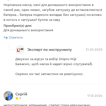
Нормальна маска, мені для домашнього використання в
самий раз, один нюанс, загубив заглушку де встановлюється
батерка… батерка подеколи випадає без заглушки) можливо
в когось є заглушка? Куплю за каву
Приобрел(а) для:
Для домашнього використання
Ответить
Эксперт по инструменту
31.05.2025
Дякуємо за відгук та вибір Dnipro-M🤝
Бажаємо, щоб маска й надалі вірно слугувала💪
Окремо ми такі запчастини не реалізуємо.
Скргій
17.12.2024
1
недостаточное затемнение. слепит глаза невозможно