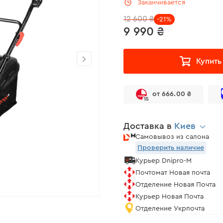
Заканчивается
12 600 ₴
-21%
9 990 ₴
Купить
от 666.00 ₴
15
Доставка в
Киев
Самовывоз из салона
Проверить наличие
Курьер Dnipro-M
Почтомат Новая почта
Отделение Новая Почта
Курьер Новая Почта
Отделение Укрпочта