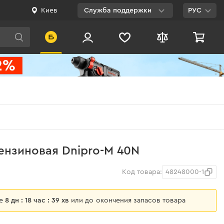
Киев
Служба поддержки
РУС
Viber
WhatsApp
Telegram
Facebook
E-mail
0 800 200 500
ензиновая Dnipro-M 40N
Бесплатно по
Украине
Код товара:
48248000-1
ще
8 дн : 18 час : 39 хв
или до окончения запасов товара