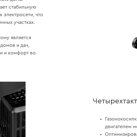
ает стабильную
к электросети, что
енных участках.
тому является
домов и дач,
и и комфорт во
Четырехтакт
Газонокосилк
двигателем м
Оптимизиров