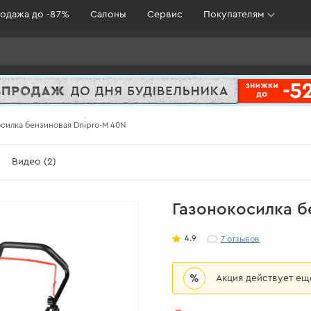
одажа до -87%
Салоны
Сервис
Покупателям
силка бензиновая Dnipro-M 40N
Видео (2)
Газонокосилка б
4.9
7
отзывов
%
Акция действует е