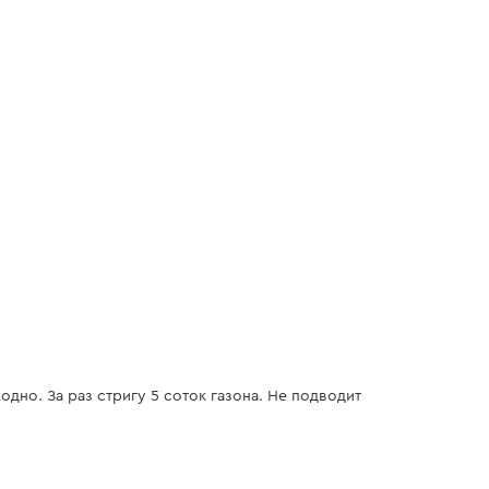
25-75 мм
в травосборник / задний вы
420 г/кВт*час
нет
нет
нет
95 дБ(а)
0,6 л
пластик-нейлон
дно. За раз стригу 5 соток газона. Не подводит
есть