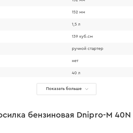
эффективно к
рельефом, бе
152 мм
Малый вес и 
транспортиро
1,5 л
139 куб.см
ручной стартер
нет
40 л
несамоходная
Показать больше
2800 об/мин
бензиновый четырехтактный 
осилка бензиновая Dnipro-M 40N
7