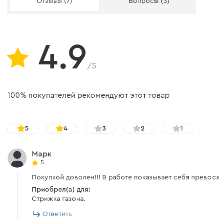
Отзывы (7)
Вопросы (3)
Высота обработки
Режимы скашивания
Расход топлива
4.9
Аккумулятор
/5
Привод колес
100% покупателей рекомендуют этот товар
Подключение воды для мойки
Уровень шума
5
4
3
2
1
Объем картера
Марк
Материал травосборника
5
Покупкой доволен!!! В работе показывает себя превосхо
Комплектация
Приобрел(а) для:
Стрижка газона.
Ответить
Бензиновая газонокосилка