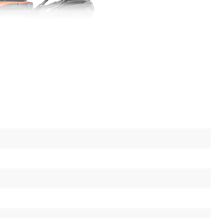
 использование
мпактным размерам газонокосилка не требует
ля хранения в межсезонье, что делает ее
ром для сезонного ухода за придомовой
го диаметра обеспечивают более легкое
 по неровной поверхности и позволяют