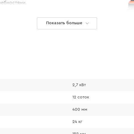
ребностями.
Показать больше
Комфортное
2,7 кВт
Благодаря ко
много места д
12 соток
удобным выбо
400 мм
территорией.
Колеса разно
24 кг
передвижение
152 мм