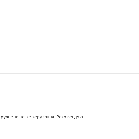
2 шт.
есть
есть
есть
2 шт.
есть
есть
есть
есть
зручне та легке керування. Рекомендую.
есть
есть