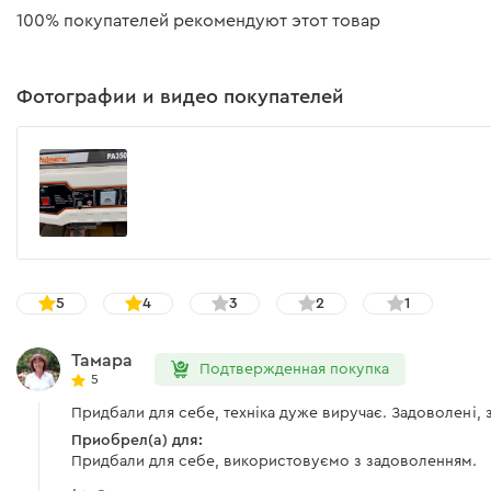
100% покупателей рекомендуют этот товар
Штепсельная вилка
Аккумуляторная батарея
Фотографии и видео покупателей
Бензиновый генератор
Инструкция
Колеса
Комплект винтов и гаек для крепления рукояток
Комплект винтов крепления клемм аккумулятора
5
4
3
2
1
Комплект для монтажа передней опоры
Тамара
Подтвержденная покупка
5
Комплект для установки колес
Придбали для себе, техніка дуже виручає. Задоволені, 
Передняя опора
Приобрел(а) для:
Придбали для себе, використовуємо з задоволенням.
Свечной ключ