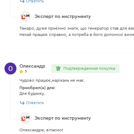
Ответить
Транспортировочные рукоятки
Эксперт по инструменту
Тамаро, дуже приємно знати, що генератор став для вас
Инструкция пользователя
Нехай працює справно, а потреба в його допомозі вини
Скачать инструкцию к "Бензиновый генератор Palmera PA
Олександр
Подтвержденная покупка
5
Чудово працює,нарікань не має.
Приобрел(а) для:
Для будинку.
Ответить
Эксперт по инструменту
Олександре, вітаємо!