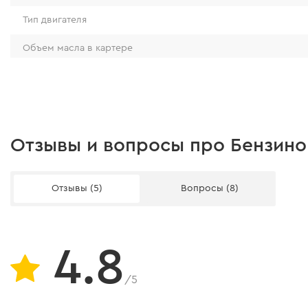
Тип двигателя
Объем масла в картере
Уровень шума
Размер
Вес
Отзывы и вопросы про Бензино
Количество фаз
Отзывы (5)
Вопросы (8)
Тип охлаждения
Альтернатор
Показатель уровня топлива
4.8
Комплектация
/5