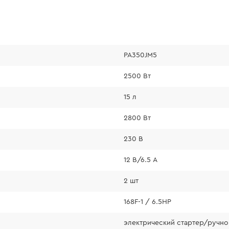
PA350JМ5
2500 Вт
15 л
2800 Вт
230 В
12 В/6.5 А
2 шт
168F-1 / 6.5HP
электрический стартер/ручно