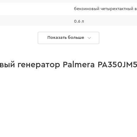
бензиновый четырехтактный 
0.6 л
96 дБ(а)
Показать больше
605×445×450
42 кг
вый генератор Palmera PA350JМ
Однофазный
воздушное
синхронный
есть