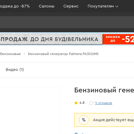
одажа до -87%
Салоны
Сервис
Покупателям
 бензиновые
Бензиновый генератор Palmera PA350JМ5
Видео (1)
Бензиновый гене
4.8
5
отзывов
%
Акция действует е