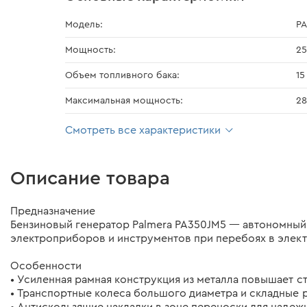
Модель:
P
Мощность:
25
Объем топливного бака:
15
Максимальная мощность:
28
Смотреть все характеристики
Описание товара
Предназначение
Бензиновый генератор Palmera PA350JM5 — автономный 
электроприборов и инструментов при перебоях в элект
Особенности
• Усиленная рамная конструкция из металла повышает с
• Транспортные колеса большого диаметра и складные 
• Антискользящие накладки в зоне переноски для надежн