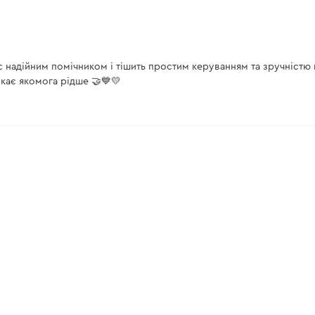
2 шт.
 надійним помічником і тішить простим керуванням та зручністю 
кає якомога рідше 🤝💙💛
350JМ5"