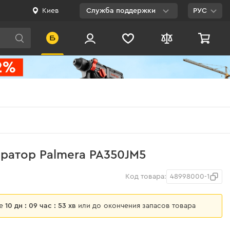
Киев
Служба поддержки
РУС
Viber
WhatsApp
Telegram
Facebook
E-mail
0 800 200 500
ратор Palmera PA350JМ5
Бесплатно по
Украине
Код товара:
48998000-1
ще
10 дн : 09 час : 53 хв
или до окончения запасов товара