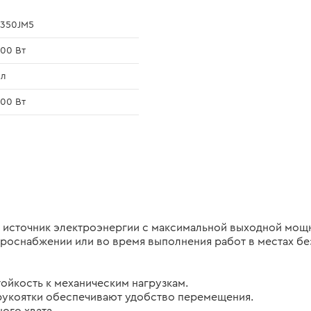
A350JМ5
00 Вт
 л
00 Вт
источник электроэнергии с максимальной выходной мощно
роснабжении или во время выполнения работ в местах без
тойкость к механическим нагрузкам.
рукоятки обеспечивают удобство перемещения.
ого хвата.