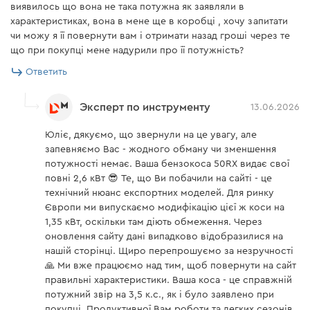
виявилось що вона не така потужна як заявляли в
характеристиках, вона в мене ще в коробці , хочу запитати
чи можу я її повернути вам і отримати назад гроші через те
що при покупці мене надурили про її потужність?
Ответить
Эксперт по инструменту
13.06.2026
Юліє, дякуємо, що звернули на це увагу, але
запевняємо Вас - жодного обману чи зменшення
потужності немає. Ваша бензокоса 50RX видає свої
повні 2,6 кВт 😎 Те, що Ви побачили на сайті - це
технічний нюанс експортних моделей. Для ринку
Європи ми випускаємо модифікацію цієї ж коси на
1,35 кВт, оскільки там діють обмеження. Через
оновлення сайту дані випадково відобразилися на
нашій сторінці. Щиро перепрошуємо за незручності
🙏 Ми вже працюємо над тим, щоб повернути на сайт
правильні характеристики. Ваша коса - це справжній
потужний звір на 3,5 к.с., як і було заявлено при
покупці. Продуктивної Вам роботи та легких сезонів