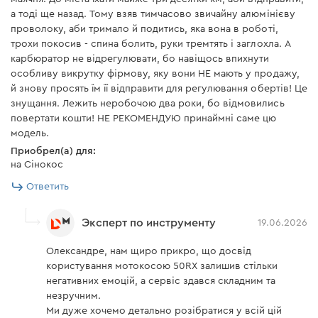
а тоді ще назад. Тому взяв тимчасово звичайну алюмінієву
проволоку, аби тримало й подитись, яка вона в роботі,
трохи покосив - спина болить, руки тремтять і заглохла. А
карбюратор не відрегулювати, бо навіщось впихнути
особливу викрутку фірмову, яку вони НЕ мають у продажу,
й знову просять їм її відправити для регулювання обертів! Це
знущання. Лежить неробочою два роки, бо відмовились
повертати кошти! НЕ РЕКОМЕНДУЮ принаймні саме цю
модель.
Приобрел(а) для:
на Сінокос
Ответить
Эксперт по инструменту
19.06.2026
Олександре, нам щиро прикро, що досвід
користування мотокосою 50RX залишив стільки
негативних емоцій, а сервіс здався складним та
незручним.
Особенности использования
Ми дуже хочемо детально розібратися у всій цій