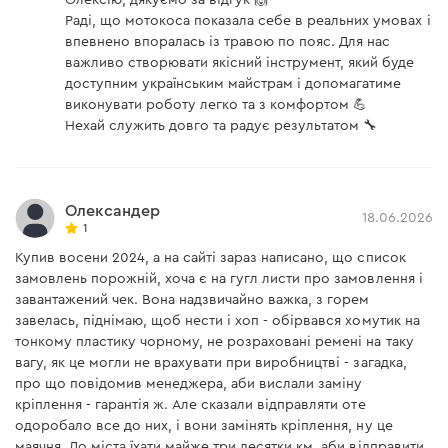
Олексію, дякуємо за відгук 🙌
Раді, що мотокоса показала себе в реальних умовах і
Хромирование стенок цилиндра до 0,4 мм
впевнено впоралась із травою по пояс. Для нас
способствует повышению моторесурса
важливо створювати якісний інструмент, який буде
доступним українським майстрам і допомагатиме
Улучшенный запуск и стабильность работы за
виконувати роботу легко та з комфортом 💪
счет двух поршневых колец, повышающих
Нехай служить довго та радує результатом 🔧
компрессию в двигателе
Защита шатуна коленвала от температурных
деформаций латунным и бронзовым
Олександер
18.06.2026
покрытием
1
Купив восени 2024, а на сайті зараз написано, що список
Равномерный износ коренных шеек коленвала
замовлень порожній, хоча є на гугл листи про замовлення і
благодаря твердости коленчатого вала
69 HRC
завантажений чек. Вона надзвичайно важка, з горем
завелась, піднімаю, щоб нести і хоп - обірвався хомутик на
тонкому пластику чорному, не розраховані ремені на таку
вагу, як це могли не врахувати при виробництві - загадка,
про що повідомив менеджера, аби вислали заміну
кріплення - гарантія ж. Але сказали відправляти оте
одоробало все до них, і вони замінять кріплення, ну це
маячня. До міста їхати майже три десятки км, аби відправити,