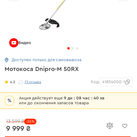
Видео
Доступен только для самовывоза
Мотокоса Dnipro-M 50RX
Код:
41854000-1
4.2
73
отзыва
Акция действует еще
9 дн : 08 час : 40 хв
%
или до окончения запасов товара
13 599 ₴
-26%
9 999 ₴