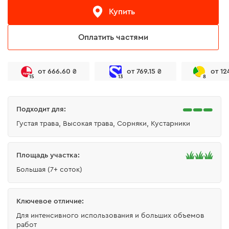
Купить
Оплатить частями
от 666.60 ₴
от 769.15 ₴
от 12
15
13
8
Подходит для:
Густая трава, Высокая трава, Сорняки, Кустарники
Площадь участка:
Большая (7+ соток)
Ключевое отличие:
Для интенсивного использования и больших объемов
работ