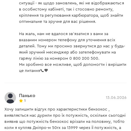
ситуації - як щодо замовлень, які не відображаються
в особистому кабінеті, так і стосовно ремонту,
кріплення та регулювання карбюратора, щоб знайти
Повышенные обороты до 9300 об/мин
оптимальне та зручне для вас рішення.
ускоряют работу и увеличивают
производительность при использовании
На жаль, нам не вдалося зв'язатися з вами за
ножей, скашивания дикорастущих кустов и
вказаним номером телефону для уточнення всіх
зарослей, спиливания побегов молодых
деталей. Тому ми просимо звернутися до нас у будь-
деревьев и покоса больших территорий
який зручний месенджер або зателефонувати на
гарячу лінію за номером 0 800 200 500.
Расход топлива был уменьшен за счет
настройки нового карбюратора под
Ми зробимо все можливе, щоб допомогти і вирішити
высокооборотный двигатель, что позволяет
це питання📞🧡
работать до 45 минут с полным баком
объемом 600 мл
Антивибрационная система уменьшает
Панько
13.06.2026
нагрузку от вибрации, что предотвращает
1
усталость при выполнении больших объемов
Хочу залишити відгук про характеристики бензокос ,
работ
виявляється нас дурили про їх потужність, оскільки сьогодні
виявив що потужність бензокос врізали на половину, тобто
коли я купляв Дніпро-м 50rx за 13999 через її потужність, а