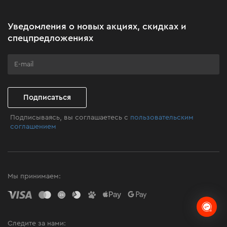
Новости
Простая установка катушки/
Акционные наборы
Уведомления о новых акциях, скидках и
диска
Бизнес-клиентам
спецпредложениях
Программа лояльности
Кнопка блокировки вращения шпинделя на
нижнем редукторе позволяет установить
Клуб мастерства
катушку/диск без использования
дополнительных инструментов
Подписаться
Подписываясь, вы соглашаетесь с
пользовательским
соглашением
Мы принимаем:
Следите за нами: