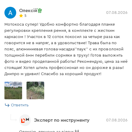
Пластиковый защитный
есть
Олексій
кожух
07.08.2026
5
Пыльный нож
есть
Мотокоса супер! Удобно комфортно благодаря планке
регулировки крепления ремня, в комплекте с жестким
Ранцевый ремень
есть
каркасом ! Участок в 12 соток покосил за четыре раза как
говорится не в напряг, а в удовольствие! Трава была по
Рукоятка
есть
пояс, алюминиевая голова-насадка''паук'' с их проволокой
толщиной 6мм перебили сорняки в труху! Готов выложить
фото и видео проделанной работы! Рекомендую, цена за неё
Инструкция пользователя
стоящая! Хотел штиль профессионал но он дороже в разы!
Днипро м удивил! Спасибо за хороший продукт!
Скачать инструкцию к "Мотокоса Dnipro-M 50RX"
Стабильная работа
Ответить
Повышенное содержание алюминия в составе
Эксперт по инструменту
07.08.2026
сплава цилиндра улучшает теплообмен в
двигателе