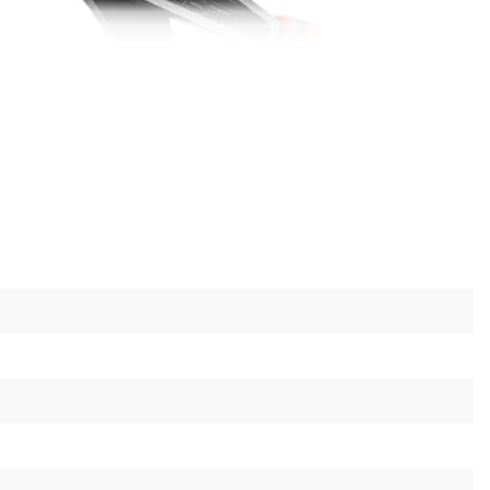
е от работы
при работе обеспечивается высокой
одственного оборудования. Об максимальных
омики свидетельствует ручка анатомической