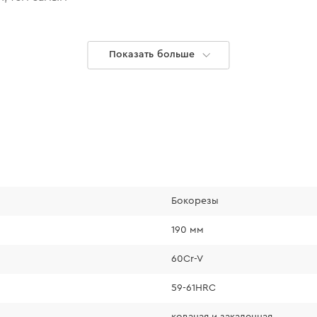
Показать больше
Бокорезы
Удовольстви
190 мм
60Cr-V
Легкий ход ручек 
точностью произв
59-61HRC
показателях эргон
кованая и закаленная