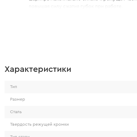
повышая силу сжатия губок при работе.
Характеристики
Тип
Размер
Сталь
Твердость режущей кромки
Тип стали