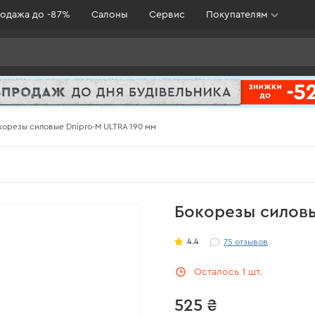
одажа до -87%
Салоны
Сервис
Покупателям
корезы силовые Dnipro-M ULTRA 190 мм
Бокорезы силовы
4.4
75
отзывов
Осталось 1 шт.
525 ₴