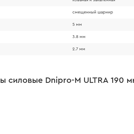
формы изготовленна
смещенный шарнир
5 мм
3.8 мм
2.7 мм
ы силовые Dnipro-M ULTRA 190 м