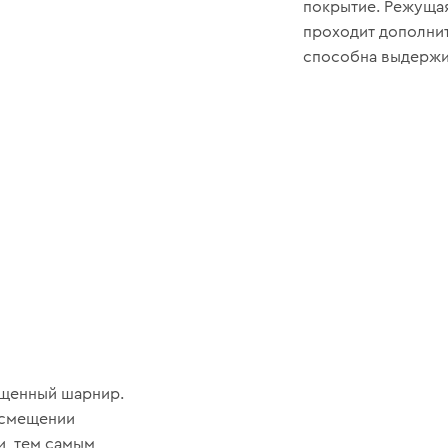
покрытие. Режущая
проходит дополнит
способна выдержи
ещенный шарнир.
 смещении
и, тем самым