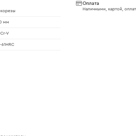
Оплата
Наличными, картой, оплат
окорезы
0 мм
Cr-V
-61HRC