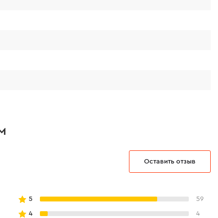
я ​​из мягкого материала TPR.
м
Оставить отзыв
5
59
4
4