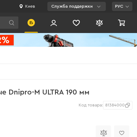
Киев
Служба поддержки
РУС
Viber
WhatsApp
Telegram
Facebook
E-mail
0 800 200 500
е Dnipro-M ULTRA 190 мм
Бесплатно по
Украине
Код товара:
81384000