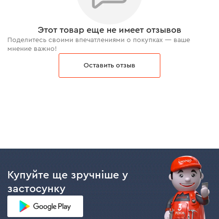
МАТЕРИАЛ
Этот товар еще не имеет отзывов
Бур для перфоратора изготовлен из высокопрочной
Поделитесь своими впечатлениями о покупках — ваше
стали, что обеспечивает длительный ресурс.
мнение важно!
Приобретая бур Dnipro-M S4L для перфоратора, Вы
Оставить отзыв
получаете качественный, продуктивный расходный
материал по доступной цене.
Купуйте ще зручніше у
застосунку