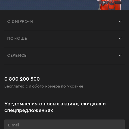
О DNIPRO-M
Франшиза
ПОМОЩЬ
Отзывы
Контакты
Блог
СЕРВИСЫ
Возврат
Работа
Сервис
Доставка и оплата
Новинки
Часто задаваемые вопросы
0 800 200 500
Черная пятница
Бесплатно с любого номера по Украине
Новости
Акционные наборы
Уведомления о новых акциях, скидках и
Бизнес-клиентам
спецпредложениях
Программа лояльности
Клуб мастерства