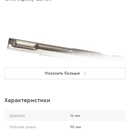
Показать больше
Характеристики
ИДЕАЛЬНАЯ ТОЧНОСТЬ И ОТВОД
ПЫЛИ
Диаметр
14 мм
Рабочая длина
90 мм
W-образная форма твердосплавной напайки