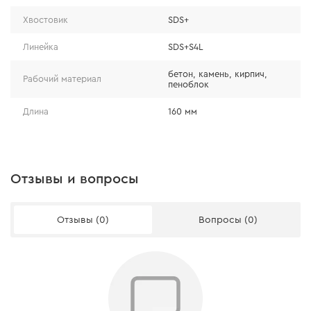
увеличивает точность центрирования отверстия. Бур
Хвостовик
SDS+
имеет каналы для отвода пыли, а спиральная форма
расходника делает отвод более быстрым.
Линейка
SDS+S4L
бетон, камень, кирпич,
Рабочий материал
пеноблок
Длина
160 мм
Отзывы и вопросы
Отзывы (0)
Вопросы (0)
ВЫСОКОКАЧЕСТВЕННЫЙ