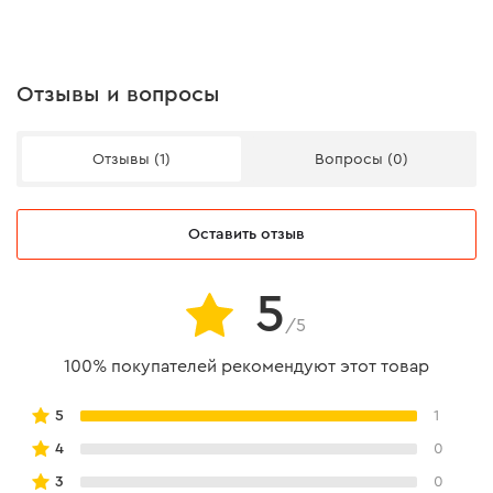
Отзывы и вопросы
Отзывы (1)
Вопросы (0)
Оставить отзыв
5
/5
ВЫСОКОКАЧЕСТВЕННЫЙ
МАТЕРИАЛ
100% покупателей рекомендуют этот товар
5
1
Бур для перфоратора изготовлен из высокопрочной
4
0
стали, что обеспечивает длительный ресурс.
3
0
Приобретая бур Dnipro-M S4L для перфоратора, Вы