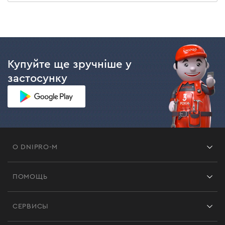
Купуйте ще зручніше у
застосунку
О DNIPRO-M
Франшиза
ПОМОЩЬ
Отзывы
Контакты
Блог
СЕРВИСЫ
Возврат
Работа