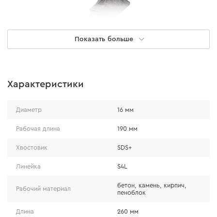
Показать больше
Характеристики
ИДЕАЛЬНАЯ ТОЧНОСТЬ И ОТВОД
Диаметр
16 мм
ПЫЛИ
Рабочая длина
190 мм
W-образная форма твердосплавной напайки
Хвостовик
SDS+
увеличивает точность центрирования отверстия. Бур
имеет каналы для отвода пыли, а спиральная форма
Линейка
S4L
расходника делает отвод более быстрым.
бетон, камень, кирпич,
Рабочий материал
пеноблок
Длина
260 мм