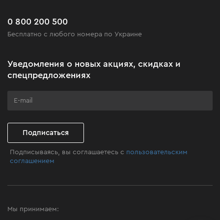
Сервис
Доставка и оплата
Новинки
Часто задаваемые вопросы
0 800 200 500
Черная пятница
Бесплатно с любого номера по Украине
Новости
Акционные наборы
Уведомления о новых акциях, скидках и
Бизнес-клиентам
спецпредложениях
Программа лояльности
Клуб мастерства
Подписаться
Подписываясь, вы соглашаетесь с
пользовательским
соглашением
Мы принимаем: