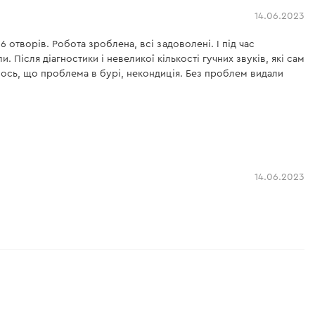
14.06.2023
 отворів. Робота зроблена, всі задоволені. І під час
 Після діагностики і невеликої кількості гучних звуків, які сам
илось, що проблема в бурі, некондиція. Без проблем видали
14.06.2023