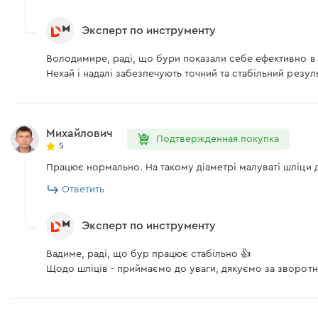
Эксперт по инструменту
Володимире, раді, що бури показали себе ефективно в 
Нехай і надалі забезпечують точний та стабільний резуль
Михайлович
Подтвержденная покупка
5
Працює нормально. На такому діаметрі малуваті шліци д
Ответить
Эксперт по инструменту
Вадиме, раді, що бур працює стабільно 👍
Щодо шліців - приймаємо до уваги, дякуємо за зворотни