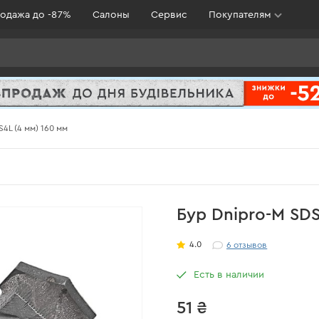
одажа до -87%
Салоны
Сервис
Покупателям
S4L (4 мм) 160 мм
Бур Dnipro-M SDS
4.0
6
отзывов
Есть в наличии
51 ₴