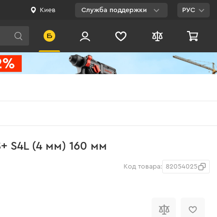
Киев
Служба поддержки
РУС
Viber
WhatsApp
Telegram
Facebook
E-mail
0 800 200 500
+ S4L (4 мм) 160 мм
Бесплатно по
Украине
Код товара:
82054025