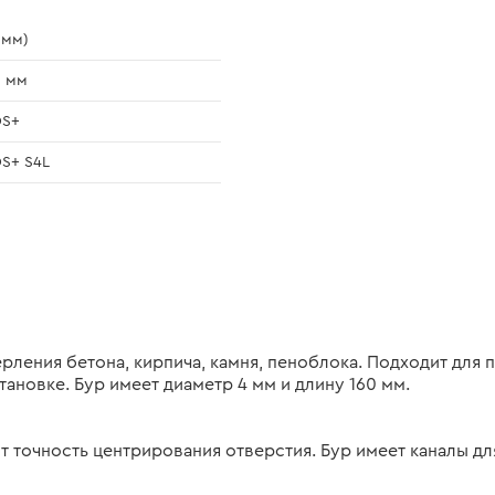
 мм)
0 мм
DS+
S+ S4L
ерления бетона, кирпича, камня, пеноблока. Подходит для
ановке. Бур имеет диаметр 4 мм и длину 160 мм.
точность центрирования отверстия. Бур имеет каналы для