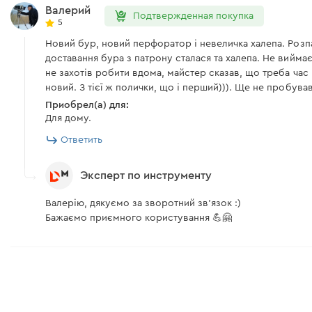
Валерий
Подтвержденная покупка
5
Новий бур, новий перфоратор і невеличка халепа. Розпак
доставання бура з патрону сталася та халепа. Не виймаєт
не захотів робити вдома, майстер сказав, що треба час
новий. З тієї ж полички, що і перший))). Ще не пробув
Приобрел(а) для:
Для дому.
Ответить
Эксперт по инструменту
Валерію, дякуємо за зворотний зв'язок :)
Бажаємо приємного користування 💪🤗