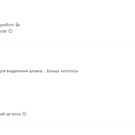
роботі 👍
тат 🙂
ля видалення шлама... Більші хотілось
й зв’язок 🙂