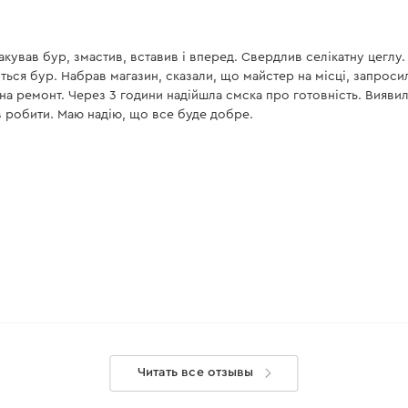
ував бур, змастив, вставив і вперед. Свердлив селікатну цеглу. 6
ься бур. Набрав магазин, сказали, що майстер на місці, запросили.
 на ремонт. Через 3 години надійшла смска про готовність. Вияв
ав робити. Маю надію, що все буде добре.
Читать все отзывы