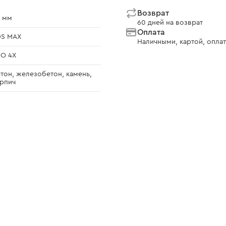
Возврат
 мм
60 дней на возврат
Оплата
DS MAX
Наличными, картой, оплат
O 4Х
тон, железобетон, камень,
рпич