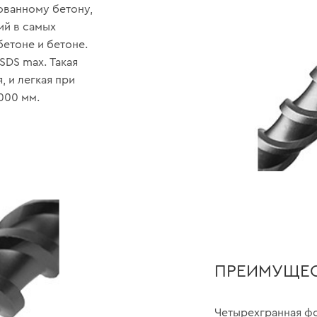
ованному бетону,
ий в самых
бетоне и бетоне.
SDS max. Такая
 и легкая при
000 мм.
ПРЕИМУЩЕ
Четырехгранная ф