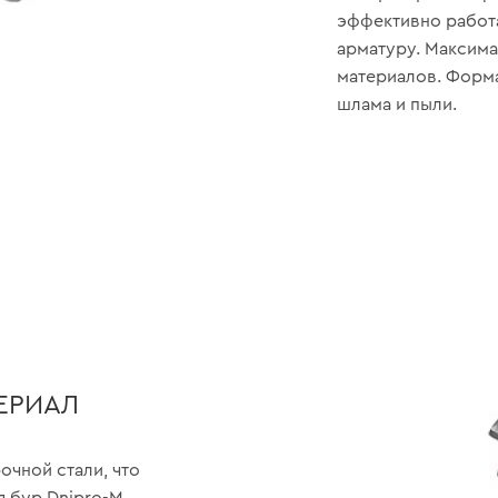
эффективно работа
арматуру. Максима
материалов. Форм
шлама и пыли.
ЕРИАЛ
очной стали, что
я бур Dnipro-M