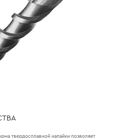
СТВА
орма твердосплавной напайки позволяет