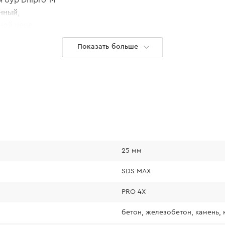
нный,
ной цене.
Показать больше
25 мм
SDS MAX
PRO 4Х
бетон, железобетон, камень, 