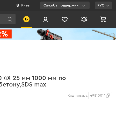
Киев
Служба поддержки
РУС
Viber
WhatsApp
Telegram
Facebook
E-mail
0 800 200 500
O 4Х 25 мм 1000 мм по
Бесплатно по
бетону,SDS max
Украине
Код товара:
49810014