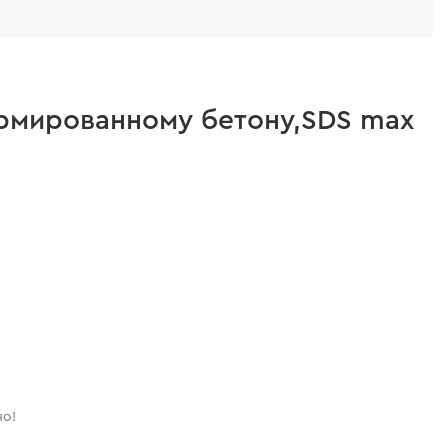
армированному бетону,SDS max
но!