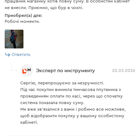
працівник магазину хотів повну суму. В особистий кабінет
не внесли. Приємно, що бур в чохлі.
Приобрел(а) для:
Робочі моменти.
Ответить
Эксперт по инструменту
22.03.2026
Сергію, перепрошуємо за незручності.
Під час покупки виникла тимчасова плутанина з
проведенням оплати по касі, через що спочатку
система показала повну суму.
Ми вже зв’язалися з вами і робимо все можливе,
щоб відобразити покупку у вашому особистому
кабінеті.