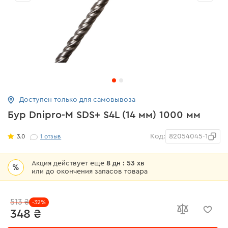
Доступен только для самовывоза
Бур Dnipro-M SDS+ S4L (14 мм) 1000 мм
Код:
82054045-1
3.0
1
отзыв
Акция действует еще
8 дн : 53 хв
%
или до окончения запасов товара
513 ₴
-32%
348 ₴