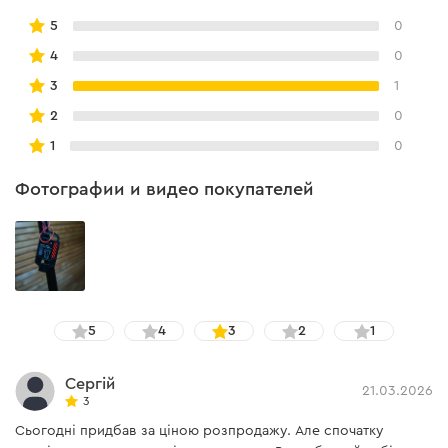
5
0
4
0
3
1
2
0
1
0
Фотографии и видео покупателей
5
4
3
2
1
Сергій
21.03.2026
3
Сьогодні придбав за ціною розпродажу. Але спочатку