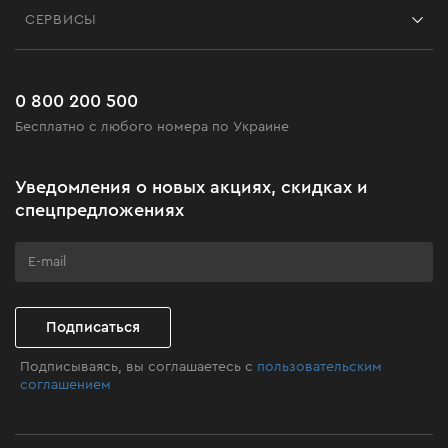
Блог
СЕРВИСЫ
Возврат
Работа
Сервис
Доставка и оплата
Новинки
Часто задаваемые вопросы
0 800 200 500
Черная пятница
Бесплатно с любого номера по Украине
Новости
Акционные наборы
Уведомления о новых акциях, скидках и
Бизнес-клиентам
спецпредложениях
Программа лояльности
Клуб мастерства
Подписаться
Подписываясь, вы соглашаетесь с
пользовательским
соглашением